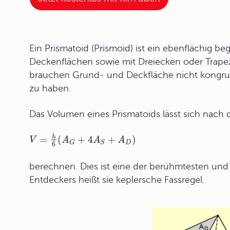
Ein Prismatoid (Prismoid) ist ein ebenflächig b
Deckenflächen sowie mit Dreiecken oder Trapez
brauchen Grund- und Deckfläche nicht kongrue
zu haben.
Das Volumen eines Prismatoids lässt sich nach 
h
=
(
+
4
+
)
V
A
A
A
D
G
S
6
berechnen. Dies ist eine der berühmtesten und
Entdeckers heißt sie
keplersche Fassregel
.