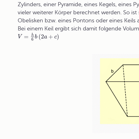
Zylinders, einer Pyramide, eines Kegels, eines
vieler weiterer Körper berechnet werden. So i
Obelisken bzw. eines Pontons oder eines Keils
Bei einem Keil ergibt sich damit folgende Volu
h
=
(
2
+
)
V
b
a
c
6