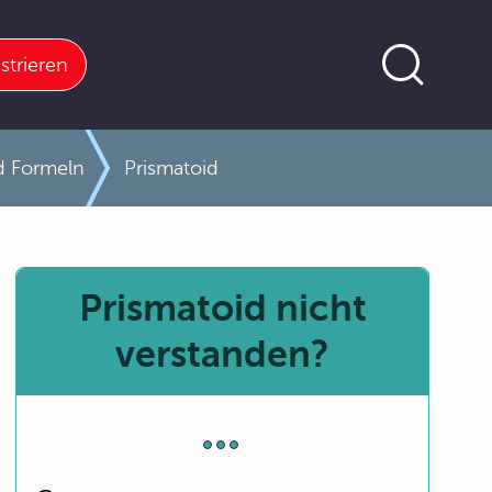
strieren
nd Formeln
Prismatoid
Prismatoid nicht
verstanden?