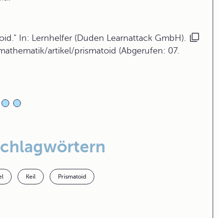
id." In: Lernhelfer (Duden Learnattack GmbH).
mathematik/artikel/prismatoid (Abgerufen: 07.
Schlagwörtern
el
Keil
Prismatoid