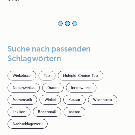
Suche nach passenden
Schlagwörtern
Winkelpaar
Test
Multiple-Choice-Test
Nebenwinkel
Duden
Innenwinkel
Mathematik
Winkel
Klausur
Wissenstest
Lexikon
Bogenmaß
paetec
Nachschlagewerk