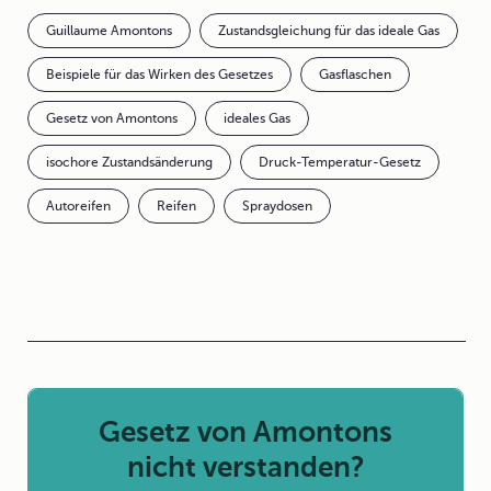
Guillaume Amontons
Zustandsgleichung für das ideale Gas
Beispiele für das Wirken des Gesetzes
Gasflaschen
Gesetz von Amontons
ideales Gas
isochore Zustandsänderung
Druck-Temperatur-Gesetz
Autoreifen
Reifen
Spraydosen
Gesetz von Amontons
nicht verstanden?