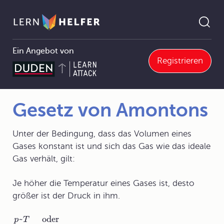
Ein Angebot von
Registrieren
3 Wärmelehre
3.2 Volumenänderung von Körpern bei Temperaturänderung
3.2.3 Die Zustandsänderung von Gasen
Gesetz von Amontons
Pfadnavigation
Gesetz von Amontons
Unter der Bedingung, dass das Volumen eines
Gases konstant ist und sich das Gas wie das ideale
Gas verhält, gilt:
Je höher die Temperatur eines Gases ist, desto
größer ist der Druck in ihm.
~
oder
p
T