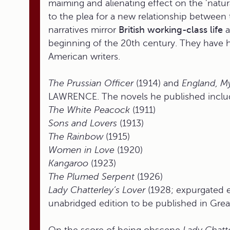
maiming and alienating effect on the 'natu
to the plea for a new relationship betwee
narratives mirror
British working-class life
a
beginning of the 20th century. They have 
American writers.
The Prussian Officer
(1914) and
England, M
LAWRENCE. The novels he published inclu
The White Peacock
(1911)
Sons and Lovers
(1913)
The Rainbow
(1915)
Women in Love
(1920)
Kangaroo
(1923)
The Plumed Serpent
(1926)
Lady Chatterley’s Lover
(1928; expurgated ed
unabridged edition to be published in Great