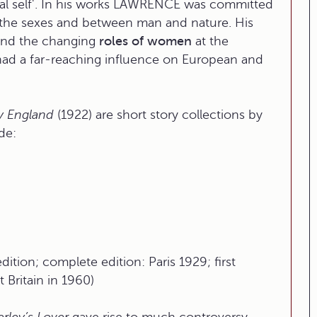
ral self'. In his works LAWRENCE was committed
n the sexes and between man and nature. His
nd the changing
roles of women
at the
had a far-reaching influence on European and
y England
(1922) are short story collections by
de:
ition; complete edition: Paris 1929; first
 Britain in 1960)