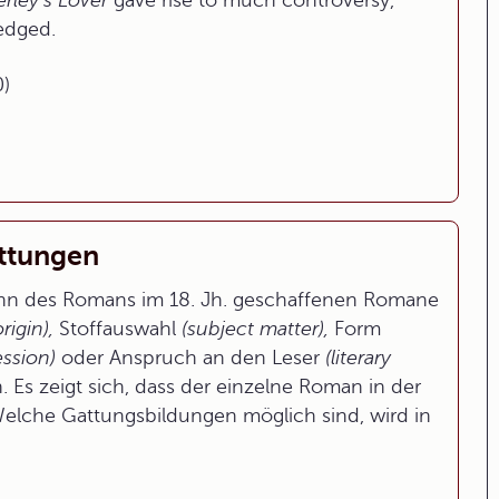
rley’s Lover
gave rise to much controversy,
ledged.
)
attungen
ginn des Romans im 18. Jh. geschaffenen Romane
rigin),
Stoffauswahl
(subject matter),
Form
ession)
oder Anspruch an den Leser
(literary
s zeigt sich, dass der einzelne Roman in der
elche Gattungsbildungen möglich sind, wird in