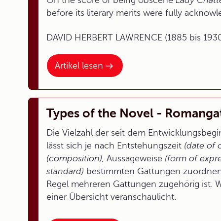
On the score of being obscene
Lady Chatte
before its literary merits were fully acknow
DAVID HERBERT LAWRENCE (1885 bis 1930
Artikel lesen
Types of the Novel - Romang
Die Vielzahl der seit dem Entwicklungsbe
lässt sich je nach Entstehungszeit
(date of o
(composition),
Aussageweise
(form of expr
standard)
bestimmten Gattungen zuordnen. E
Regel mehreren Gattungen zugehörig ist. W
einer Übersicht veranschaulicht.