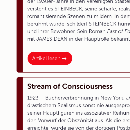
der 1930er-Jahre in den Vereinigten Staat
versteht es STEINBECK, seine scharfe, rea
romantisierende Szenen zu mildern. In d
berühmt wurde, schildert STEINBECK humorvo
und ihrer Bewohner. Sein Roman
East of E
mit JAMES DEAN in der Hauptrolle bekannt
Artikel lesen
Stream of Consciousness
1923 – Bücherverbrennung in New York:
drastischem Realismus sonst nie ausgespr
seiner Hauptfiguren ins assoziativer Reihu
den Vorwurf der Obszönität aus. Als die e
erreichte, wurde sie von der dortigen Pos