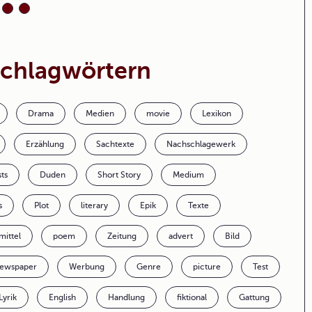
Schlagwörtern
Drama
Medien
movie
Lexikon
Erzählung
Sachtexte
Nachschlagewerk
ts
Duden
Short Story
Medium
s
Plot
literary
Epik
Texte
lmittel
poem
Zeitung
advert
Bild
ewspaper
Werbung
Genre
picture
Test
Lyrik
English
Handlung
fiktional
Gattung