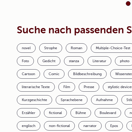
Suche nach passenden 
novel
Strophe
Roman
Multiple-Choice-Test
Foto
Gedicht
stanza
Literatur
photo
Cartoon
Comic
Bildbeschreibung
Wissenstes
literarische Texte
Film
Presse
stylistic device
Kurzgeschichte
Sprachebene
Aufnahme
Sti
Erzähler
fictional
Bühne
Boulevard
n
englisch
non-fictional
narrator
Epos