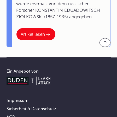
wurde erstmals von dem russischen
Forscher KONSTANTIN EDUADOWITSCH
ZIOLKOWSKI (1857-1935) angegeben.
Artikel lesen
Ein Angebot von
Impressum
Footer
Sicherheit & Datenschutz