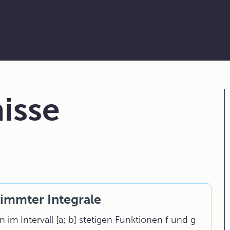
isse
timmter Integrale
im Intervall [a; b] stetigen Funktionen f und g