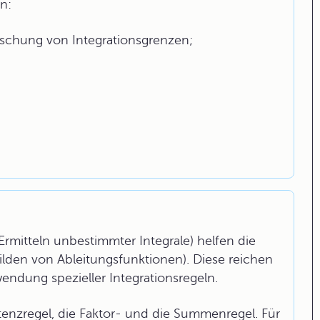
n:
schung von Integrationsgrenzen;
mitteln unbestimmter Integrale) helfen die
ilden von Ableitungsfunktionen). Diese reichen
wendung spezieller Integrationsregeln.
enzregel, die Faktor- und die Summenregel. Für