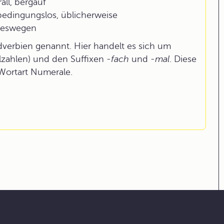
all, bergauf
edingungslos, üblicherweise
deswegen
dverbien genannt. Hier handelt es sich um
lzahlen) und den Suffixen
-fach
und
-mal
. Diese
 Wortart Numerale.