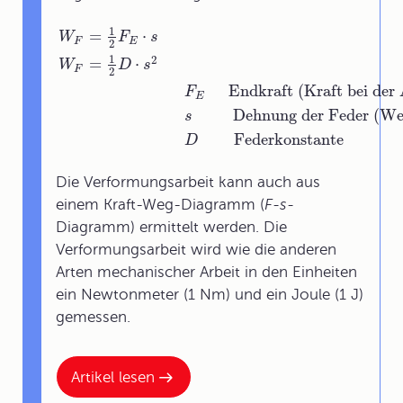
1
=
⋅
W
F
s
F
E
2
1
2
=
⋅
W
D
s
F
2
Endkraft (Kraft bei de
F
E
Dehnung der Feder (We
s
Federkonstante
D
Die Verformungsarbeit kann auch aus
einem Kraft-Weg-Diagramm (
F-s-
Diagramm) ermittelt werden. Die
Verformungsarbeit wird wie die anderen
Arten mechanischer Arbeit in den Einheiten
ein Newtonmeter (1 Nm) und ein Joule (1 J)
gemessen.
Artikel lesen