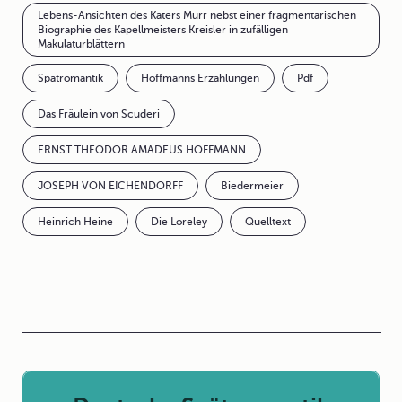
Lebens-Ansichten des Katers Murr nebst einer fragmentarischen
Biographie des Kapellmeisters Kreisler in zufälligen
Makulaturblättern
Spätromantik
Hoffmanns Erzählungen
Pdf
Das Fräulein von Scuderi
ERNST THEODOR AMADEUS HOFFMANN
JOSEPH VON EICHENDORFF
Biedermeier
Heinrich Heine
Die Loreley
Quelltext