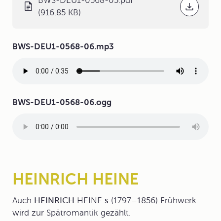
BWS-DEU1-0568-05.pdf
(916.85 KB)
Audiodatei
BWS-DEU1-0568-06.mp3
Audiodatei
BWS-DEU1-0568-06.ogg
HEINRICH HEINE
Auch
HEINRICH
HEINE
s
(1797–1856) Frühwerk
wird zur Spätromantik gezählt.