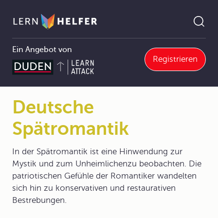
Ein Angebot von
Registrieren
5 Literatur und Medien
5.2 Abriss der Literaturgeschichte
5.2.5 Literatur des 19. Jahrhunderts
Deutsche Spätromantik
Pfadnavigation
Deutsche
Spätromantik
In der Spätromantik ist eine Hinwendung zur
Mystik und zum Unheimlichenzu beobachten. Die
patriotischen Gefühle der Romantiker wandelten
sich hin zu konservativen und restaurativen
Bestrebungen.