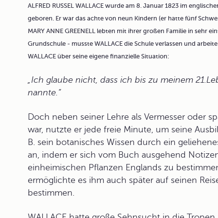
ALFRED RUSSEL WALLACE wurde am 8. Januar 1823 im englischen
geboren. Er war das achte von neun Kindern (er hatte fünf Sch
MARY ANNE GREENELL lebten mit ihrer großen Familie in sehr einf
Grundschule - musste WALLACE die Schule verlassen und arbeiten
WALLACE über seine eigene finanzielle Situation:
„Ich glaube nicht, dass ich bis zu meinem 21.Le
nannte.“
Doch neben seiner Lehre als Vermesser oder spä
war, nutzte er jede freie Minute, um seine Ausbi
B. sein botanisches Wissen durch ein geliehen
an, indem er sich vom Buch ausgehend Notizen
einheimischen Pflanzen Englands zu bestimmen
ermöglichte es ihm auch später auf seinen Reis
bestimmen.
WALLACE hatte große Sehnsucht in die Tropen z