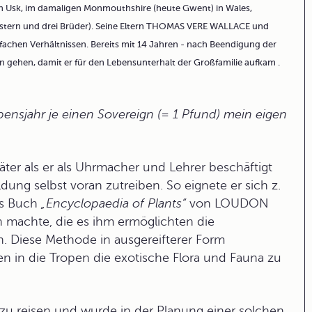
 Usk, im damaligen Monmouthshire (heute Gwent) in Wales,
western und drei Brüder). Seine Eltern THOMAS VERE WALLACE und
achen Verhältnissen. Bereits mit 14 Jahren - nach Beendigung der
 gehen, damit er für den Lebensunterhalt der Großfamilie aufkam .
bensjahr je einen Sovereign (= 1 Pfund) mein eigen
ter als er als Uhrmacher und Lehrer beschäftigt
ldung selbst voran zutreiben. So eignete er sich z.
es Buch
„Encyclopaedia of Plants“
von LOUDON
 machte, die es ihm ermöglichten die
. Diese Methode in ausgereifterer Form
en in die Tropen die exotische Flora und Fauna zu
u reisen und wurde in der Planung einer solchen