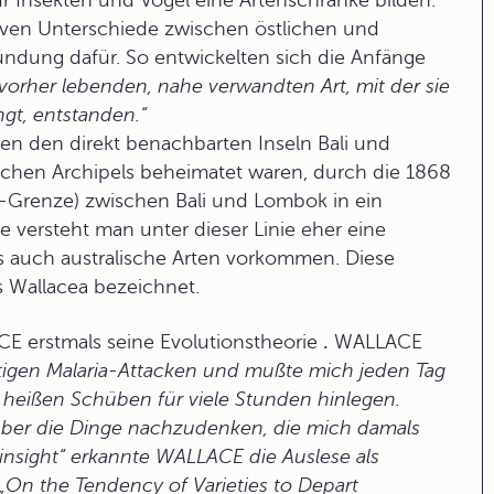
ür Insekten und Vögel eine Artenschranke bilden.
ssiven Unterschiede zwischen östlichen und
ndung dafür. So entwickelten sich die Anfänge
r vorher lebenden, nahe verwandten Art, mit der sie
gt, entstanden.“
 den direkt benachbarten Inseln Bali und
ischen Archipels beheimatet waren, durch die 1868
Grenze) zwischen Bali und Lombok in ein
te versteht man unter dieser Linie eher eine
ls auch australische Arten vorkommen. Diese
s Wallacea bezeichnet.
CE erstmals seine
Evolutionstheorie
.
WALLACE
heftigen Malaria-Attacken und mußte mich jeden Tag
heißen Schüben für viele Stunden hinlegen.
 über die Dinge nachzudenken, die mich damals
f insight“ erkannte WALLACE die Auslese als
t „On the Tendency of Varieties to Depart