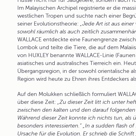
Flüsse nicht nur für Säugetiere, sondern auch f
Im Malayischen Archipel registrierte er die ma
westlichen Tropen und suchte nach einer Begrü
seiner Evolutionstheorie:
„Jede Art ist aus eine
sowohl räumlich als auch zeitlich zusammenhän
WALLACE entdeckte eine Faunengrenze zwischen
Lombok und teilte die Tiere, die auf dem Malai
von HUXLEY benannte WALLACE-Linie (Faunen-
asiatisches und australisches Tierreich ein. Heu
Übergangsregion, in der sowohl orientalische a
Region wird heute zu Ehren ihres Entdeckers al
Auf den Molukken schließlich formuliert WALLA
über diese Zeit:
„Zu dieser Zeit litt ich unter 
zwischen den kalten und den darauf folgenden 
Während dieser Zeit konnte ich nichts tun, als
besonders interessierten.“ „In a sudden flash o
Ursache für die Evolution. Er schrieb die Schrif