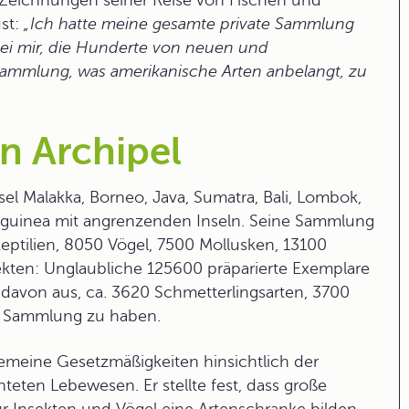
t Zeichnungen seiner Reise von Fischen und
st:
„Ich hatte meine gesamte private Sammlung
 bei mir, die Hunderte von neuen und
ammlung, was amerikanische Arten anbelangt, zu
n Archipel
el Malakka, Borneo, Java, Sumatra, Bali, Lombok,
uguinea mit angrenzenden Inseln. Seine Sammlung
Reptilien, 8050 Vögel, 7500 Mollusken, 13100
ekten: Unglaubliche 125600 präparierte Exemplare
 davon aus, ca. 3620 Schmetterlingsarten, 3700
er Sammlung zu haben.
emeine Gesetzmäßigkeiten hinsichtlich der
eten Lebewesen. Er stellte fest, dass große