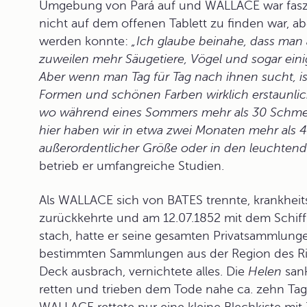
Umgebung von Pará auf und WALLACE war faszi
nicht auf dem offenen Tablett zu finden war, ab
werden konnte:
„Ich glaube beinahe, dass man
zuweilen mehr Säugetiere, Vögel und sogar eini
Aber wenn man Tag für Tag nach ihnen sucht, ist
Formen und schönen Farben wirklich erstaunlich
wo während eines Sommers mehr als 30 Schmet
hier haben wir in etwa zwei Monaten mehr als 
außerordentlicher Größe oder in den leuchtend
betrieb er umfangreiche Studien.
Als WALLACE sich von BATES trennte, krankheit
zurückkehrte und am 12.07.1852 mit dem Schif
stach, hatte er seine gesamten Privatsammlun
bestimmten Sammlungen aus der Region des Rio 
Deck ausbrach, vernichtete alles. Die
Helen
sank
retten und trieben dem Tode nahe ca. zehn Tage 