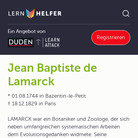
Ein Angebot von
Registrieren
1 Die Biologie Grundlagen, Ziele und Methoden
1.2 Die Entwicklung der Biologie als Wissenschaft
1.2.5 DARWINs Evolutionstheorie erklärt die biologische Vielfalt
Jean Baptiste de Lamarck
Pfadnavigation
Jean Baptiste de
Lamarck
* 01.08.1744 in Bazentin-le-Petit
† 18.12.1829 in Paris
LAMARCK war ein Botaniker und Zoologe, der sich
neben umfangreichen systematischen Arbeiten
dem Evolutionsgedanken widmete. Seine