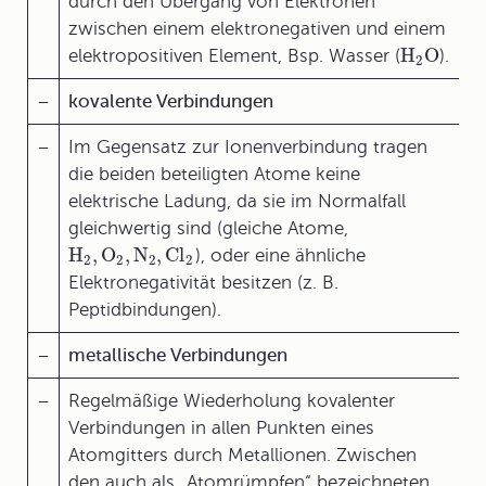
durch den Übergang von Elektronen
zwischen einem elektronegativen und einem
H
O
elektropositiven Element, Bsp. Wasser (
).
2
–
kovalente Verbindungen
–
Im Gegensatz zur Ionenverbindung tragen
die beiden beteiligten Atome keine
elektrische Ladung, da sie im Normalfall
gleichwertig sind (gleiche Atome,
H
,
O
,
N
,
Cl
), oder eine ähnliche
2
2
2
2
Elektronegativität besitzen (z. B.
Peptidbindungen).
–
metallische Verbindungen
–
Regelmäßige Wiederholung kovalenter
Verbindungen in allen Punkten eines
Atomgitters durch Metallionen. Zwischen
den auch als „Atomrümpfen“ bezeichneten