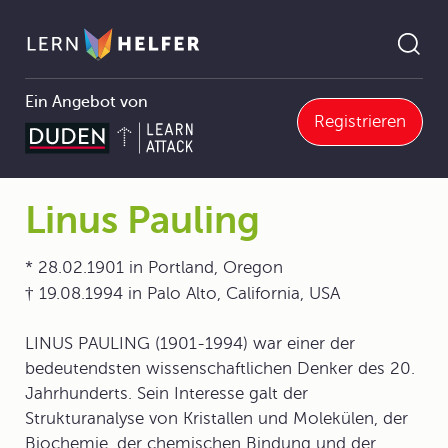
Ein Angebot von
Registrieren
Biologie Abitur
2 Grundbausteine des Lebens
2.3 Makromoleküle der Anfang der Vielfalt
2.3.1 Proteine sind die vielgestaltigsten Makromoleküle
Linus Pauling
Pfadnavigation
Linus Pauling
* 28.02.1901 in Portland, Oregon
† 19.08.1994 in Palo Alto, California, USA
LINUS PAULING (1901-1994) war einer der
bedeutendsten wissenschaftlichen Denker des 20.
Jahrhunderts. Sein Interesse galt der
Strukturanalyse von Kristallen und Molekülen, der
Biochemie, der chemischen Bindung und der