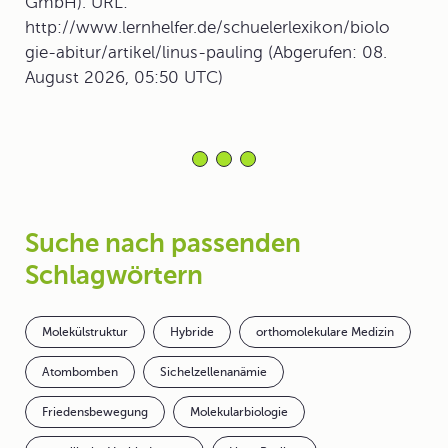
GmbH). URL:
http://www.lernhelfer.de/schuelerlexikon/biolo
gie-abitur/artikel/linus-pauling (Abgerufen: 08.
August 2026, 05:50 UTC)
Suche nach passenden
Schlagwörtern
Molekülstruktur
Hybride
orthomolekulare Medizin
Atombomben
Sichelzellenanämie
Friedensbewegung
Molekularbiologie