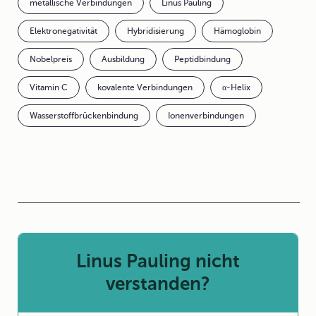
metallische Verbindungen
Linus Pauling
Elektronegativität
Hybridisierung
Hämoglobin
Nobelpreis
Ausbildung
Peptidbindung
Vitamin C
kovalente Verbindungen
α-Helix
Wasserstoffbrückenbindung
Ionenverbindungen
Linus Pauling nicht
verstanden?