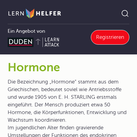
Ein Angebot von
Registrieren
Biologie
3 Der Mensch
3.8 Das Hormonsystem
3.8.0 Überblick
Hormone
Pfadnavigation
Hormone
Die Bezeichnung „Hormone“ stammt aus dem
Griechischen, bedeutet soviel wie Antriebsstoffe
und wurde 1905 von E. H. STARLING erstmals
eingeführt. Der Mensch produziert etwa 50
Hormone, die Körperfunktionen, Entwicklung und
Wachstum koordinieren.
Im jugendlichen Alter finden gravierende
Umstellungen der Funktionen des endokrinen