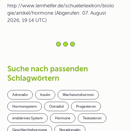
http://www.lernhelfer.de/schuelerlexikon/biolo
gie/artikel/hormone (Abgerufen: 07. August
2026, 19:14 UTC)
Suche nach passenden
Schlagwörtern
Adrenalin
Insulin
Wachstumshormon
Hormonsystem
Ostradiol
Progesteron
endokrines System
Hormone
Testosteron
Geschlechtshormone
Noradrenalin