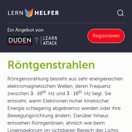
Ein Angebot von
Registrieren
6 Grundlagen der Genetik
6.6 Variabilität der Organismen
6.6.2 Mutation - erbliche Veränderung der Organismen
Röntgenstrahlen
Pfadnavigation
Röntgenstrahlen
Röntgenstrahlung besteht aus sehr energiereichen
elektromagnetischen Wellen, deren Frequenz
16
21
3
⋅
10
3
⋅
10
zwischen
Hz und
Hz liegt. Sie
entsteht, wenn Elektronen hoher kinetischer
Energie schlagartig abgebremst werden oder ihre
Bewegungsrichtung ändern. Darüber hinaus
entstehen Röntgenlinien, ähnlich wie beim
Linienspektrum im sichtbaren Bereich des Lichts,