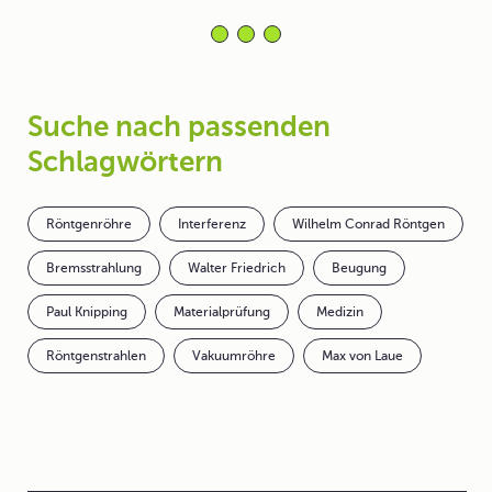
Suche nach passenden
Schlagwörtern
Röntgenröhre
Interferenz
Wilhelm Conrad Röntgen
Bremsstrahlung
Walter Friedrich
Beugung
Paul Knipping
Materialprüfung
Medizin
Röntgenstrahlen
Vakuumröhre
Max von Laue