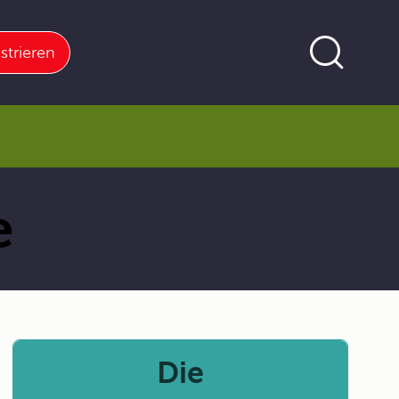
strieren
e
Die