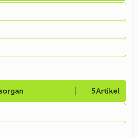
gsorgan
5
Artikel