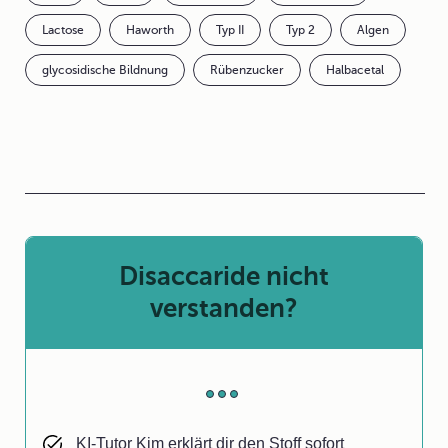
Lactose
Haworth
Typ II
Typ 2
Algen
glycosidische Bildnung
Rübenzucker
Halbacetal
Disaccaride nicht
verstanden?
KI-Tutor Kim erklärt dir den Stoff sofort