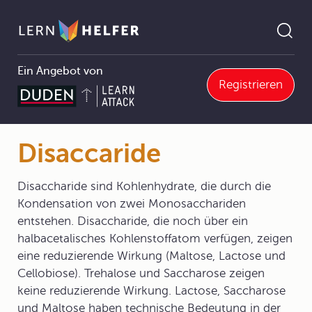
Ein Angebot von
Registrieren
Chemie Abitur
9 Strukturen und Reaktionen organischer Verbindungen
9.5 Naturstoffe
9.5.1 Kohlenhydrate
Disaccaride
Pfadnavigation
Disaccaride
Disaccharide sind Kohlenhydrate, die durch die
Kondensation von zwei Monosacchariden
entstehen. Disaccharide, die noch über ein
halbacetalisches Kohlenstoffatom verfügen, zeigen
eine reduzierende Wirkung (Maltose, Lactose und
Cellobiose). Trehalose und Saccharose zeigen
keine reduzierende Wirkung. Lactose, Saccharose
und Maltose haben technische Bedeutung in der