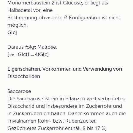
Monomerbaustein 2 ist Glucose, er liegt als
Halbacetal vor, eine
Bestimmung ob
oder
-Konfiguration ist nicht
α
β
möglich:
Glc]
Daraus folgt Maltose:
[
-Glc(1→4)Glc]
α
Eigenschaften, Vorkommen und Verwendung von
Disacchariden
Saccarose
Die Saccharose ist ein in Pflanzen weit verbreitetes
Disaccharid und insbesondere im
Zuckerrohr
und
in Zuckerrüben enthalten. Daher kommen auch die
Trivialnamen Rohr- bzw. Rübenzucker.
Gezüchtetes Zuckerrohr enthält 8 bis 17 %,