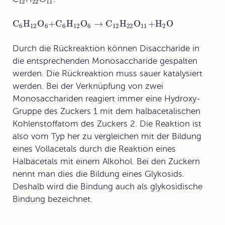
12
22
11
C
H
O
+C
H
O
→
C
H
O
+H
O
6
12
6
6
12
6
12
22
11
2
Durch die Rückreaktion können Disaccharide in
die entsprechenden
Monosaccharide
gespalten
werden. Die Rückreaktion muss sauer katalysiert
werden. Bei der Verknüpfung von zwei
Monosacchariden reagiert immer eine Hydroxy-
Gruppe des Zuckers 1 mit dem halbacetalischen
Kohlenstoffatom des Zuckers 2. Die Reaktion ist
also vom Typ her zu vergleichen mit der Bildung
eines Vollacetals durch die Reaktion eines
Halbacetals mit einem Alkohol. Bei den Zuckern
nennt man dies die Bildung eines Glykosids.
Deshalb wird die Bindung auch als
glykosidische
Bindung
bezeichnet.