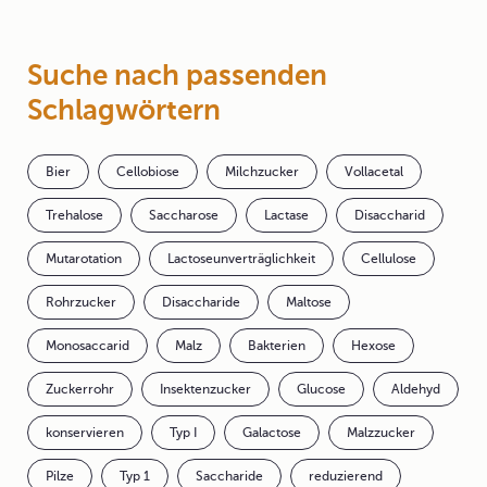
Suche nach passenden
Schlagwörtern
Bier
Cellobiose
Milchzucker
Vollacetal
Trehalose
Saccharose
Lactase
Disaccharid
Mutarotation
Lactoseunverträglichkeit
Cellulose
Rohrzucker
Disaccharide
Maltose
Monosaccarid
Malz
Bakterien
Hexose
Zuckerrohr
Insektenzucker
Glucose
Aldehyd
konservieren
Typ I
Galactose
Malzzucker
Pilze
Typ 1
Saccharide
reduzierend