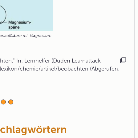
erstoffsäure mit Magnesium
ten." In: Lernhelfer (Duden Learnattack
lexikon/chemie/artikel/beobachten (Abgerufen:
Schlagwörtern