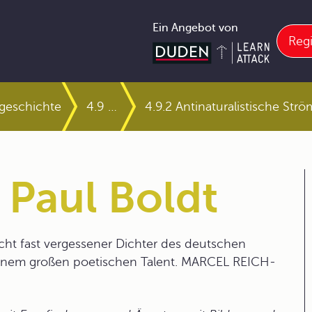
Ein Angebot von
Regi
rgeschichte
4.9 Literatur von 1900 bis 1945
4.9.2 Antinaturalistische St
 Paul Boldt
ht fast vergessener Dichter des deutschen
einem großen poetischen Talent. MARCEL REICH-