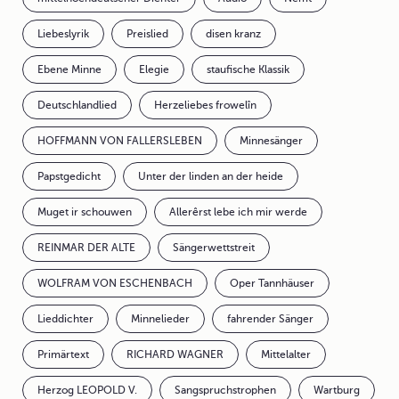
Liebeslyrik
Preislied
disen kranz
Ebene Minne
Elegie
staufische Klassik
Deutschlandlied
Herzeliebes frowelîn
HOFFMANN VON FALLERSLEBEN
Minnesänger
Papstgedicht
Unter der linden an der heide
Muget ir schouwen
Allerêrst lebe ich mir werde
REINMAR DER ALTE
Sängerwettstreit
WOLFRAM VON ESCHENBACH
Oper Tannhäuser
Lieddichter
Minnelieder
fahrender Sänger
Primärtext
RICHARD WAGNER
Mittelalter
Herzog LEOPOLD V.
Sangspruchstrophen
Wartburg