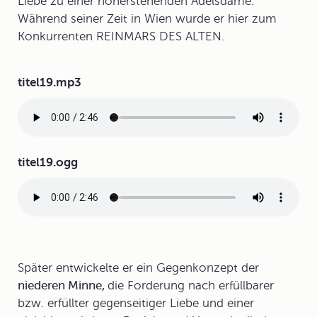
Liebe zu einer höherstehenden Adelsdame.
Während seiner Zeit in Wien wurde er hier zum
Konkurrenten REINMARS DES ALTEN.
Audiodatei
titel19.mp3
Audiodatei
titel19.ogg
Später entwickelte er ein Gegenkonzept der
niederen Minne,
die Forderung nach erfüllbarer
bzw. erfüllter gegenseitiger Liebe und einer