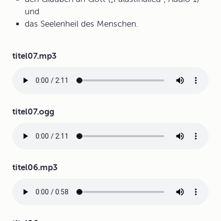
und
das Seelenheil des Menschen.
Audiodatei
titel07.mp3
Audiodatei
titel07.ogg
Audiodatei
titel06.mp3