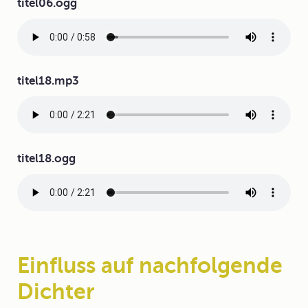
Audiodatei
titel06.ogg
Audiodatei
titel18.mp3
Audiodatei
titel18.ogg
Einfluss auf nachfolgende
Dichter