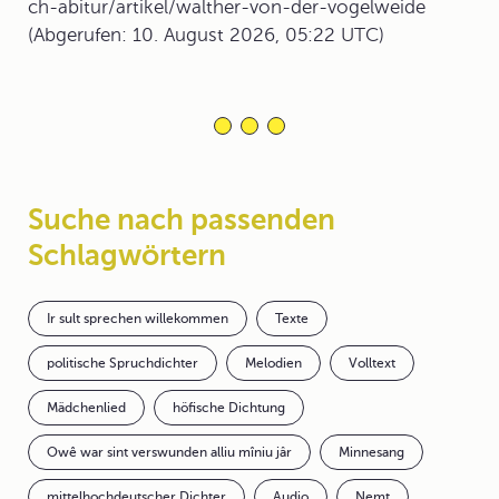
ch-abitur/artikel/walther-von-der-vogelweide
(Abgerufen: 10. August 2026, 05:22 UTC)
Suche nach passenden
Schlagwörtern
Ir sult sprechen willekommen
Texte
politische Spruchdichter
Melodien
Volltext
Mädchenlied
höfische Dichtung
Owê war sint verswunden alliu mîniu jâr
Minnesang
mittelhochdeutscher Dichter
Audio
Nemt