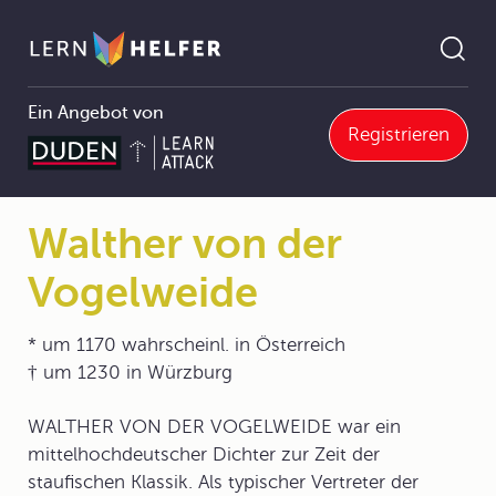
Ein Angebot von
Registrieren
4.4 Mittelhochdeutsche Literatur
4.4.3 Hochklassik
Walther von der Vogelweide
Pfadnavigation
Walther von der
Vogelweide
* um 1170 wahrscheinl. in Österreich
† um 1230 in Würzburg
WALTHER VON DER VOGELWEIDE war ein
mittelhochdeutscher Dichter zur Zeit der
staufischen Klassik. Als typischer Vertreter der