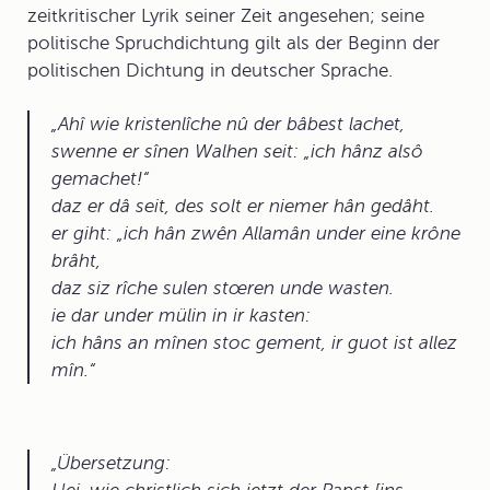
zeitkritischer Lyrik seiner Zeit angesehen; seine
politische Spruchdichtung gilt als der Beginn der
politischen Dichtung in deutscher Sprache.
Ahî wie kristenlîche nû der bâbest lachet,
swenne er sînen Walhen seit: „ich hânz alsô
gemachet!“
daz er dâ seit, des solt er niemer hân gedâht.
er giht: „ich hân zwên Allamân under eine krône
brâht,
daz siz rîche sulen stœren unde wasten.
ie dar under mülin in ir kasten:
ich hâns an mînen stoc gement, ir guot ist allez
mîn.
Übersetzung: