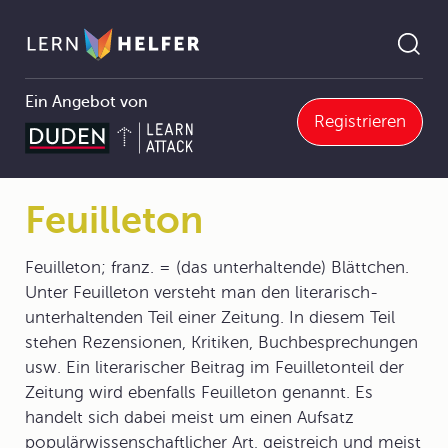
Ein Angebot von
Registrieren
Deutsch
4 Darstellungsformen von Texten
4.1 Geschriebene Texte
4.1.9 Zeitungsartikel/Kommentar/Kritik
Feuilleton
Pfadnavigation
Feuilleton
Feuilleton; franz. = (das unterhaltende) Blättchen.
Unter Feuilleton versteht man den literarisch-
unterhaltenden Teil einer Zeitung. In diesem Teil
stehen Rezensionen, Kritiken, Buchbesprechungen
usw. Ein literarischer Beitrag im Feuilletonteil der
Zeitung wird ebenfalls Feuilleton genannt. Es
handelt sich dabei meist um einen Aufsatz
populärwissenschaftlicher Art, geistreich und meist