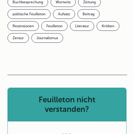
Buchbesprechung
Wortwitz
Zeitung
politische Feuilleton
Aufsatz
Beitrag
Rezensionen
Feuilleton
Literatur
Kritiken
Zensur
Journalismus
Feuilleton nicht
verstanden?