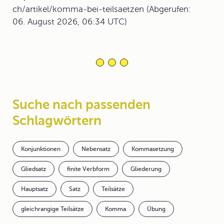
ch/artikel/komma-bei-teilsaetzen (Abgerufen:
06. August 2026, 06:34 UTC)
Suche nach passenden
Schlagwörtern
Konjunktionen
Nebensatz
Kommasetzung
Gliedsatz
finite Verbform
Gliederung
Hauptsatz
Satz
Teilsätze
gleichrangige Teilsätze
Komma
Übung