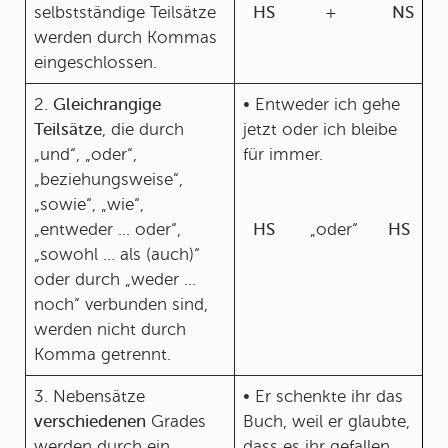
selbstständige Teilsätze
HS
+
NS
werden durch Kommas
eingeschlossen.
2.
Gleichrangige
• Entweder ich gehe
Teilsätze
, die durch
jetzt oder ich bleibe
„und“, „oder“,
für immer.
„beziehungsweise“,
„sowie“, „wie“,
„entweder ... oder“,
HS
„oder“
HS
„sowohl ... als (auch)“
oder durch „weder ...
noch“ verbunden sind,
werden nicht durch
Komma getrennt.
3. Nebensätze
• Er schenkte ihr das
verschiedenen
Grades
Buch, weil er glaubte,
werden durch ein
dass es ihr gefallen