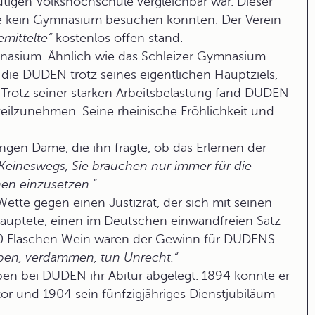
eutigen Volkshochschule vergleichbar war. Dieser
die kein Gymnasium besuchen konnten. Der Verein
mittelte“
kostenlos offen stand.
mnasium. Ähnlich wie das Schleizer Gymnasium
die DUDEN trotz seines eigentlichen Hauptziels,
 Trotz seiner starken Arbeitsbelastung fand DUDEN
eilzunehmen. Seine rheinische Fröhlichkeit und
ngen Dame, die ihn fragte, ob das Erlernen der
Keineswegs, Sie brauchen nur immer für die
en einzusetzen.“
ette gegen einen Justizrat, der sich mit seinen
uptete, einen im Deutschen einwandfreien Satz
 50 Flaschen Wein waren der Gewinn für DUDENS
haben, verdammen, tun Unrecht.
“
en bei DUDEN ihr Abitur abgelegt. 1894 konnte er
or und 1904 sein fünfzigjähriges Dienstjubiläum