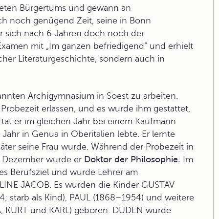
ldeten Bürgertums und gewann an
uch noch genügend Zeit, seine in Bonn
r sich nach 6 Jahren doch noch der
 Examen mit „Im ganzen befriedigend“ und erhielt
cher Literaturgeschichte, sondern auch in
kannten
Archigymnasium
in Soest zu arbeiten.
Probezeit erlassen, und es wurde ihm gestattet,
 tat er im gleichen Jahr bei einem Kaufmann
r in Genua in Oberitalien lebte. Er lernte
ter seine Frau wurde. Während der Probezeit in
m Dezember wurde er
Doktor der Philosophie.
Im
hes Berufsziel und wurde Lehrer am
DELINE JACOB. Es wurden die Kinder GUSTAV
 starb als Kind), PAUL (1868–1954) und weitere
A, KURT und KARL) geboren. DUDEN wurde