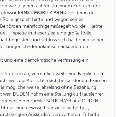
Bonn war in jenen Jahren zu einem Zentrum der
rofessor
ERNST MORITZ ARNDT
– der in den
 Rolle gespielt hatte und wegen seines
 Behörden mehrfach gemaßregelt wurde – lebte
t – spielte in dieser Zeit eine große Rolle.
 begeistert und schloss sich bald nach seiner
 der bürgerlich-demokratisch ausgerichteten
nheit und eine demokratische Verfassung ein.
 Studium ab, vermutlich weil seine Familie nicht
r auch, weil die Aussicht, nach bestandenem Examen
hule möglicherweise jahrelang ohne Bezahlung
rt war. DUDEN nahm eine Stellung als
Hauslehrer
slehrerstelle bei Familie SOUCHAY hatte DUDEN
t nur eine gewisse finanzielle Sicherheit,
ch längere Auslandsreisen vertiefen. Er hatte