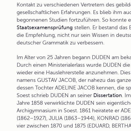
Kontakt zu verschiedenen Vertretern des gebi
gesellschaftlichen Erfahrungen. Es blieb ihm a
begonnenen Studien fortzuführen. So konnte e
Staatsexamensprüfung
stellen. Er bestand das
die Empfehlung, nicht nur sein Wissen in deuts
deutscher Grammatik zu verbessern.
Im Alter von 25 Jahren begann DUDEN am be
Durch einen Ministerialerlass wurde DUDEN die 
wieder eine Hauslehrerstelle anzunehmen. Dies
namens GUSTAV JACOB, der nahezu das ganze Jah
dessen Tochter ADELINE JACOB kennen, die spä
Soest schrieb DUDEN an seiner
Dissertation
. I
Jahre 1858 verwirklichte DUDEN sein eigentlic
Archigymnasium in Soest. 1861 heiratete er A
(1862–1927), JULIA (1863–1944), KONRAD (1864;
vier zwischen 1870 und 1875 (EDUARD, BERTH