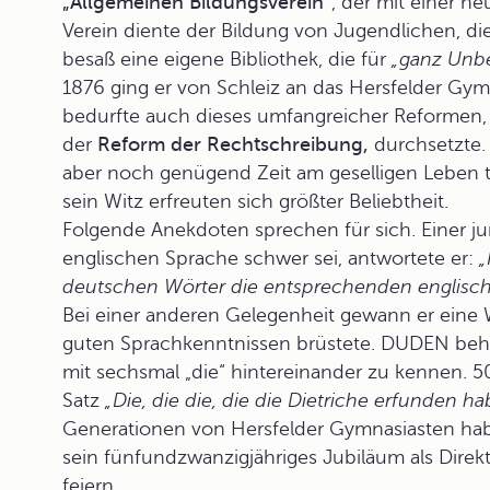
„Allgemeinen Bildungsverein“
, der mit einer h
Verein diente der Bildung von Jugendlichen, 
besaß eine eigene Bibliothek, die für
„ganz Unbe
1876 ging er von Schleiz an das Hersfelder Gy
bedurfte auch dieses umfangreicher Reformen, 
der
Reform der Rechtschreibung,
durchsetzte.
aber noch genügend Zeit am geselligen Leben t
sein Witz erfreuten sich größter Beliebtheit.
Folgende Anekdoten sprechen für sich. Einer ju
englischen Sprache schwer sei, antwortete er:
„
deutschen Wörter die entsprechenden englisch
Bei einer anderen Gelegenheit gewann er eine W
guten Sprachkenntnissen brüstete. DUDEN beha
mit sechsmal „die“ hintereinander zu kennen.
Satz
„Die, die die, die die Dietriche erfunden 
Generationen von Hersfelder Gymnasiasten hab
sein fünfundzwanzigjähriges Jubiläum als Direkt
feiern.