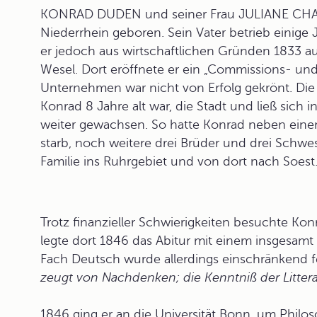
KONRAD DUDEN und seiner Frau JULIANE CHAR
Niederrhein geboren. Sein Vater betrieb einige
er jedoch aus wirtschaftlichen Gründen 1833 auf
Wesel. Dort eröffnete er ein „Commissions- un
Unternehmen war nicht von Erfolg gekrönt. Die 
Konrad 8 Jahre alt war, die Stadt und ließ sich in
weiter gewachsen. So hatte Konrad neben einem 
starb, noch weitere drei Brüder und drei Schwe
Familie ins Ruhrgebiet und von dort nach Soest
Trotz finanzieller Schwierigkeiten besuchte Ko
legte dort 1846 das Abitur mit einem insgesamt
Fach Deutsch wurde allerdings einschränkend fe
zeugt von Nachdenken; die Kenntniß der Litterat
1846 ging er an die
Universität Bonn
, um Philos