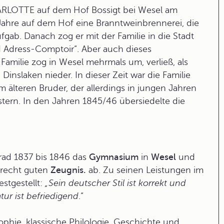
LOTTE auf dem Hof Bossigt bei Wesel am
 Jahre auf dem Hof eine Branntweinbrennerei, die
gab. Danach zog er mit der Familie in die Stadt
d Adress-Comptoir“. Aber auch dieses
Familie zog in Wesel mehrmals um, verließ, als
 Dinslaken nieder. In dieser Zeit war die Familie
älteren Bruder, der allerdings in jungen Jahren
stern. In den Jahren 1845/46 übersiedelte die
.
nrad 1837 bis 1846 das
Gymnasium
in
Wesel
und
 recht guten
Zeugnis.
ab. Zu seinen Leistungen im
stgestellt:
„Sein deutscher Stil ist korrekt und
ur ist befriedigend
.“
ophie, klassische Philologie, Geschichte und