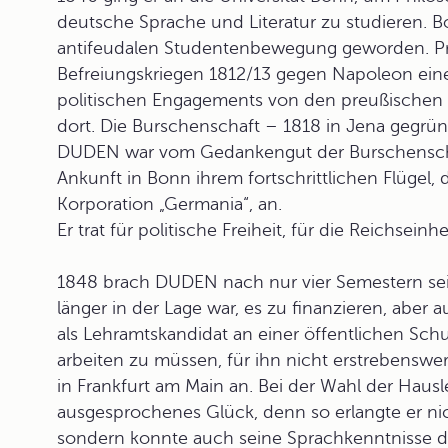
deutsche Sprache und Literatur zu studieren. 
antifeudalen Studentenbewegung geworden. P
Befreiungskriegen 1812/13 gegen Napoleon eine
politischen Engagements von den preußischen
dort. Die
Burschenschaft
– 1818 in Jena gegründe
DUDEN war vom Gedankengut der Burschenschaft
Ankunft in Bonn ihrem fortschrittlichen Flügel,
Korporation „Germania“, an.
Er trat für politische Freiheit, für die Reichsei
1848 brach DUDEN nach nur vier Semestern sein
länger in der Lage war, es zu finanzieren, abe
als Lehramtskandidat an einer öffentlichen Sc
arbeiten zu müssen, für ihn nicht erstrebenswe
in Frankfurt am Main an. Bei der Wahl der Hau
ausgesprochenes Glück, denn so erlangte er nich
sondern konnte auch seine Sprachkenntnisse dur