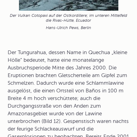
Der Vulkan Cotopaxi auf der Ostkordillere; im unteren Mittelfeld
die Rivas-Hütte, Ecuador
Hans-Ulrich Pews, Berlin
Der
Tungurahua
, dessen Name in Quechua „kleine
Hölle“ bedeutet, hatte eine monatelange
Ausbruchsperiode Mitte des Jahres 2000. Die
Eruptionen brachten Gletscherteile am Gipfel zum
Schmelzen. Dadurch wurde eine Schlammlawine
ausgelöst, die einen Ortsteil von Baños in 100 m
Breite 4 m hoch verschüttete; auch die
Durchgangsstraße von den Anden zum
Amazonasgebiet wurde von der Lawine
unterbrochen (Bild 12). Gespenstisch waren nachts
der feurige Schlackeauswurf und die
Gasexplosionen zu beobachten. Bereits Ende 2001