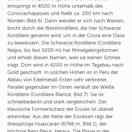
entspringt in 4020 m Höhe unterhalb des
Conocachapasses und fließt ca. 200 km nach
Norden (Bild 6). Dann wendet er sich nach Westen,
bricht durch die Westkordillere, die hier
Schwarze
Kordillere
genannt wird, um in der Costa eine Oase
zu bewässern. Die Schwarze Kordillere (Cordillera
Negra; bis fast 5200 m) hat Mittelgebirgsformen
und erhielt diesen Namen, weil sie keinen Schnee
trägt. Dort wird in 4200 m Höhe im Tagebau nach
Gold geschürft. In solchen Höhen ist in Peru der
Abbau von Edelmetall-Erzen sehr verbreitet.
Parallel gegenüber im Osten verläuft die
Weiße
Kordillere
(Cordillera Blanca; Bild 7). Sie ist
schneebedeckt und stark vergletschert. Der
klassische Formenschatz der Eiszeit ist überall
erkennbar. Aus der Kette der Eisriesen ragt der
dreispitzige Huascarán (6768 m, Bild 1), der
höchste Berg Perus, heraus. Die Pässe in der