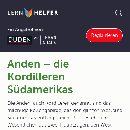
Ein Angebot von
Registrieren
 und ihre Länder
7.1.1 Amerika
Anden – die Kordilleren Südamerikas
Pfadnavigation
Anden – die
Kordilleren
Südamerikas
Die Anden, auch Kordilleren genannt, sind das
mächtige Kettengebirge, das den ganzen Westrand
Südamerikas entlangstreicht. Sie bestehen im
Wesentlichen aus zwei Hauptzügen, den West-