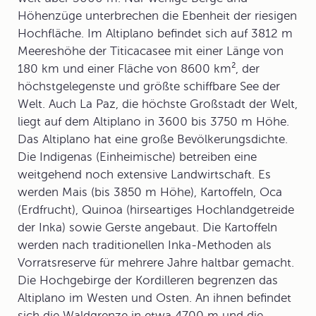
Höhenzüge unterbrechen die Ebenheit der riesigen
Hochfläche. Im Altiplano befindet sich auf 3812 m
Meereshöhe der
Titicacasee
mit einer Länge von
180 km und einer Fläche von 8600 km², der
höchstgelegenste und größte schiffbare See der
Welt. Auch La Paz, die höchste Großstadt der Welt,
liegt auf dem Altiplano in 3600 bis 3750 m Höhe.
Das Altiplano hat eine große Bevölkerungsdichte.
Die Indigenas (Einheimische) betreiben eine
weitgehend noch extensive Landwirtschaft. Es
werden Mais (bis 3850 m Höhe), Kartoffeln, Oca
(Erdfrucht), Quinoa (hirseartiges Hochlandgetreide
der Inka) sowie Gerste angebaut. Die Kartoffeln
werden nach traditionellen Inka-Methoden als
Vorratsreserve für mehrere Jahre haltbar gemacht.
Die Hochgebirge der Kordilleren begrenzen das
Altiplano im Westen und Osten. An ihnen befindet
sich die Waldgrenze in etwa 4700 m und die