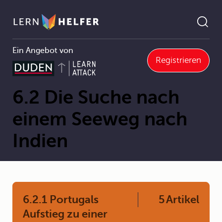
Ein Angebot von
Registrieren
6 Das Zeitalter der großen geographischen Entdeckungen
6.2 Die Suche nach einem Seeweg nach Indien
Pfadnavigation
6.2 Die Suche nach
einem Seeweg nach
Indien
6.2.1 Portugals
5
Artikel
Aufstieg zu einer