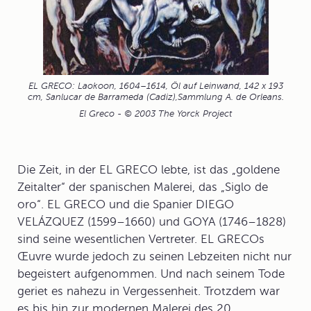
EL GRECO: Laokoon, 1604–1614, Öl auf Leinwand, 142 x 193
cm, Sanlucar de Barrameda (Cadiz),Sammlung A. de Orleans.
El Greco - © 2003 The Yorck Project
Die Zeit, in der EL GRECO lebte, ist das „goldene
Zeitalter“ der spanischen Malerei, das „
Siglo de
oro
“. EL GRECO und die Spanier DIEGO
VELÁZQUEZ (1599–1660) und GOYA (1746–1828)
sind seine wesentlichen Vertreter. EL GRECOs
Œuvre wurde jedoch zu seinen Lebzeiten nicht nur
begeistert aufgenommen. Und nach seinem Tode
geriet es nahezu in Vergessenheit. Trotzdem war
es bis hin zur modernen Malerei des 20.