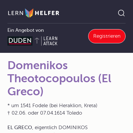
Ein Angebot von
Registrieren
2.3.5 Manierismus (Spätrenaissance, 1520/30-1600)
Domenikos Theotocopoulos (El Greco)
Pfadnavigation
Domenikos
Theotocopoulos (El
Greco)
* um 1541 Fodele (bei Heraklion, Kreta)
† 02.06. oder 07.04.1614 Toledo
EL GRECO
, eigentlich
DOMINIKOS