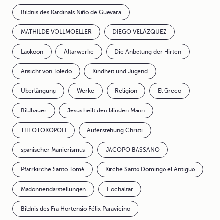
Bildnis des Kardinals Niño de Guevara
MATHILDE VOLLMOELLER
DIEGO VELÁZQUEZ
Laokoon
Altarwerke
Die Anbetung der Hirten
Ansicht von Toledo
Kindheit und Jugend
Überlängung
Werke
Religion
El Greco
Bildhauer
Jesus heilt den blinden Mann
THEOTOKOPOLI
Auferstehung Christi
spanischer Manierismus
JACOPO BASSANO
Pfarrkirche Santo Tomé
Kirche Santo Domingo el Antiguo
Madonnendarstellungen
Hochaltar
Bildnis des Fra Hortensio Félix Paravicino