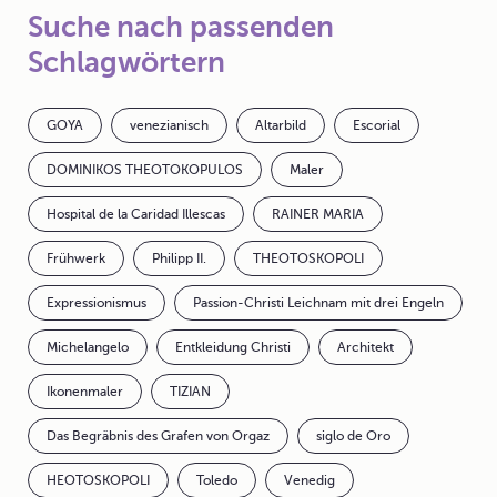
Suche nach passenden
Schlagwörtern
GOYA
venezianisch
Altarbild
Escorial
DOMINIKOS THEOTOKOPULOS
Maler
Hospital de la Caridad Illescas
RAINER MARIA
Frühwerk
Philipp II.
THEOTOSKOPOLI
Expressionismus
Passion-Christi Leichnam mit drei Engeln
Michelangelo
Entkleidung Christi
Architekt
Ikonenmaler
TIZIAN
Das Begräbnis des Grafen von Orgaz
siglo de Oro
HEOTOSKOPOLI
Toledo
Venedig