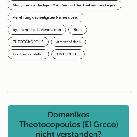
Martyrium des heiligen Mauritius und der Thebäischen Legion
Verehrung des heiligsten Namens Jesu
byzantinische Ikonenmalerei
Rom
THEOTOKOPOLIS
atmosphärisch
Goldenes Zeitalter
TINTORETTO
Domenikos
Theotocopoulos (El Greco)
nicht verstanden?