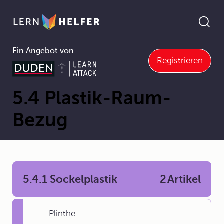
Ein Angebot von
Registrieren
Kunst
5 Plastik
5.4 Plastik-Raum-Bezug
Pfadnavigation
5.4 Plastik-Raum-
Bezug
5.4.1 Sockelplastik
2
Artikel
Plinthe