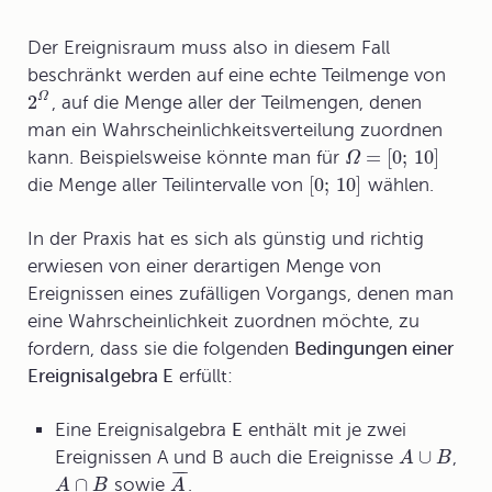
Der Ereignisraum muss also in diesem Fall
beschränkt werden auf eine echte Teilmenge von
Ω
2
, auf die Menge aller der Teilmengen, denen
man ein Wahrscheinlichkeitsverteilung zuordnen
=
[
0
;
10
]
kann. Beispielsweise könnte man für
Ω
[
0
;
10
]
die Menge aller Teilintervalle von
wählen.
In der Praxis hat es sich als günstig und richtig
erwiesen von einer derartigen Menge von
Ereignissen eines zufälligen Vorgangs, denen man
eine Wahrscheinlichkeit zuordnen möchte, zu
fordern, dass sie die folgenden
Bedingungen einer
Ereignisalgebra E
erfüllt:
Eine
Ereignisalgebra
E
enthält mit je zwei
∪
Ereignissen A und B auch die Ereignisse
,
A
B
¯
¯
¯
∩
sowie
.
A
B
A