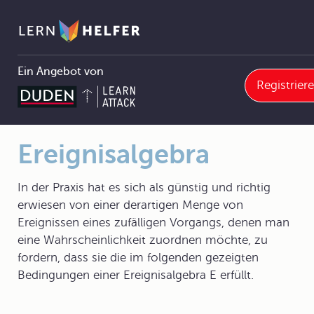
Ein Angebot von
Registrier
athematik Abitur
13 Wahrscheinlichkeitstheorie
13.1 Zufallsexperimente
13.1.2 Zufällige Ereignisse; Verknüpfen von Ereignissen
Ereignisalgebra
Pfadnavigation
Ereignisalgebra
In der Praxis hat es sich als günstig und richtig
erwiesen von einer derartigen Menge von
Ereignissen eines zufälligen Vorgangs, denen man
eine Wahrscheinlichkeit zuordnen möchte, zu
fordern, dass sie die im folgenden gezeigten
Bedingungen einer Ereignisalgebra E erfüllt.