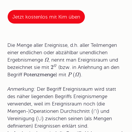
Jetzt kostenlos mit Kim üben
Die Menge aller Ereignisse, d.h. aller Teilmengen
einer endlichen oder abzählbar unendlichen
Ergebnismenge
, nennt man
Ereignisraum
und
Ω
2
Ω
bezeichnet sie mit
(bzw. in Anlehnung an den
(
)
Begriff
Potenzmenge
) mit
.
P
Ω
Anmerkung:
Der Begriff Ereignis
raum
wird statt
des näher liegenden Begriffs Ereignis
menge
verwendet, weil im Ereignisraum noch (die
(
∩
)
Mengen-)Operationen Durchschnitt
und
(
∪
)
Vereinigung
zwischen seinen (als Mengen
definierten) Ereignissen erklärt sind.