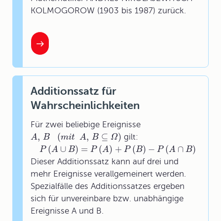
KOLMOGOROW (1903 bis 1987) zurück.
Additionssatz für
Wahrscheinlichkeiten
Für zwei beliebige Ereignisse
,
(
,
⊆
)
gilt:
A
B
m
i
t
A
B
Ω
(
∪
)
=
(
)
+
(
)
−
(
∩
)
P
A
B
P
A
P
B
P
A
B
Dieser Additionssatz kann auf drei und
mehr Ereignisse verallgemeinert werden.
Spezialfälle des Additionssatzes ergeben
sich für unvereinbare bzw. unabhängige
Ereignisse A und B.