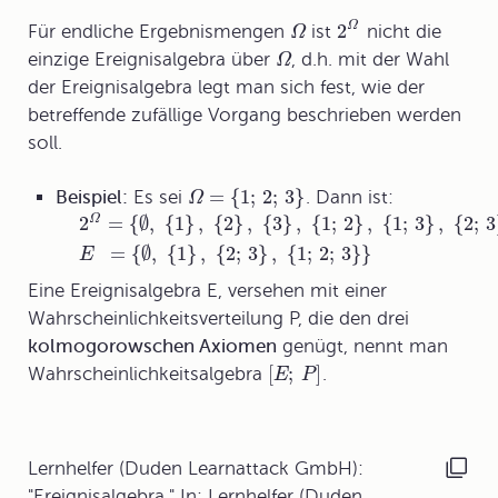
Ω
2
Für endliche Ergebnismengen
ist
nicht die
Ω
einzige Ereignisalgebra über
, d.h. mit der Wahl
Ω
der Ereignisalgebra legt man sich fest, wie der
betreffende zufällige Vorgang beschrieben werden
soll.
=
{
1
;
2
;
3
}
Beispiel:
Es sei
. Dann ist:
Ω
Ω
2
=
{
∅
,
{
1
}
,
{
2
}
,
{
3
}
,
{
1
;
2
}
,
{
1
;
3
}
,
{
2
;
3
=
{
∅
,
{
1
}
,
{
2
;
3
}
,
{
1
;
2
;
3
}
}
E
Eine Ereignisalgebra E, versehen mit einer
Wahrscheinlichkeitsverteilung P, die den drei
kolmogorowschen Axiomen
genügt, nennt man
[
;
]
Wahrscheinlichkeitsalgebra
.
E
P
Lernhelfer (Duden Learnattack GmbH):
"Ereignisalgebra." In: Lernhelfer (Duden