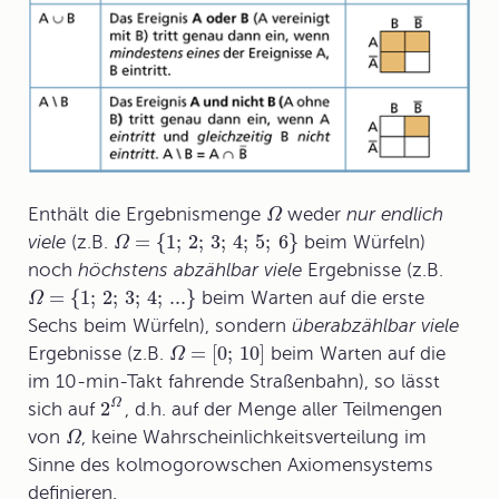
Enthält die Ergebnismenge
weder
nur endlich
Ω
=
{
1
;
2
;
3
;
4
;
5
;
6
}
viele
(z.B.
beim Würfeln)
Ω
noch
höchstens abzählbar viele
Ergebnisse (z.B.
=
{
1
;
2
;
3
;
4
;
...
}
beim Warten auf die erste
Ω
Sechs beim Würfeln), sondern
überabzählbar viele
=
[
0
;
10
]
Ergebnisse (z.B.
beim Warten auf die
Ω
im 10-min-Takt fahrende Straßenbahn), so lässt
Ω
2
sich auf
, d.h. auf der Menge aller Teilmengen
von
, keine Wahrscheinlichkeitsverteilung im
Ω
Sinne des kolmogorowschen Axiomensystems
definieren.