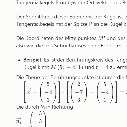
Tangentialkegels P und
der Ortsvektor des 
p
0
Der Schnittkreis dieser Ebene mit der Kugel ist
Tangentialkegels mit der Spitze P an die Kugel k 
'
Die Koordinaten des Mittelpunktes
und des
M
also wie die des Schnittkreises einer Ebene mit 
Beispiel:
Es ist der Berührungskreis des Tange
(
5
;
−
4
;
1
)
=
4
Kugel k mit
und
zu ermi
M
r
Die Ebene der Berührungspunkte ist durch die
⎡
⎛
⎞
⎤
⎡
⎛
⎞
⎛
⎞
⎤
5
2
5
⎜
⎟
⎜
⎟
⎜
⎟
⎢
⎥
⎢
⎥
→
−
⋅
−
=
−
4
−
7
−
4
x
⎣
⎝
⎠
⎦
⎣
⎝
⎠
⎝
⎠
⎦
1
3
1
Die durch M in Richtung
⎛
⎞
−
3
⎜
⎟
→
=
−
3
n
ε