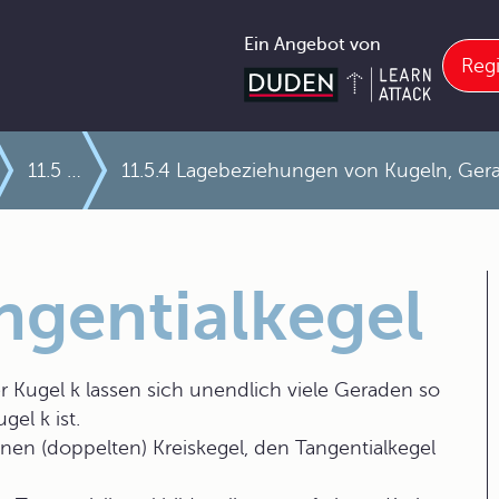
Ein Angebot von
Regi
11.5 Kreise und Kugeln
11.5.4 Lagebeziehungen von Kugeln, Ge
ngentialkegel
r Kugel k lassen sich unendlich viele Geraden so
el k ist.
inen (doppelten) Kreiskegel, den
Tangentialkegel