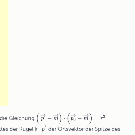
→
→
→
→
(
)
(
)
2
−
⋅
−
=
die Gleichung
p
m
p
m
r
0
→
tes der Kugel k,
der Ortsvektor der Spitze des
p