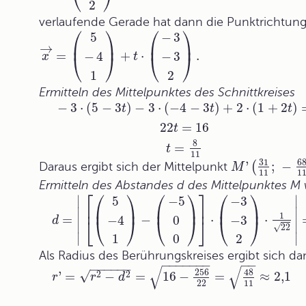
⎝
⎠
2
verlaufende Gerade hat dann die Punktrichtun
⎛
⎞
⎛
⎞
5
−
3
⎜
⎟
⎜
⎟
→
=
+
⋅
.
−
4
−
3
x
t
⎝
⎠
⎝
⎠
1
2
Ermitteln des Mittelpunktes des Schnittkreises
−
3
⋅
(
5
−
3
)
−
3
⋅
(
−
4
−
3
)
+
2
⋅
(
1
+
2
)
t
t
t
22
=
16
t
8
=
t
11
31
6
'
(
;
−
Daraus ergibt sich der Mittelpunkt
M
11
1
Ermitteln des Abstandes d des Mittelpunktes M
⎡
⎛
⎞
⎛
⎞
⎤
⎛
⎞
∣
∣
5
−
5
−
3
⎜
⎟
⎜
⎟
⎜
⎟
⎢
⎥
∣
∣
1
=
−
⋅
⋅
−
4
0
−
3
d
⎣
⎝
⎠
⎝
⎠
⎦
⎝
⎠
∣
∣
√
22
∣
∣
1
0
2
Als Radius des Berührungskreises ergibt sich da
−
−
−
−
−
−
−
−
−
−
−
−
−
−
−
√
√
256
48
√
2
2
'
=
−
=
16
−
=
≈
2,1
r
r
d
22
11