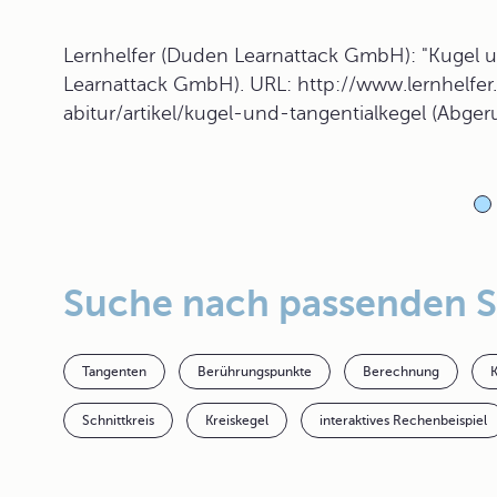
Lernhelfer (Duden Learnattack GmbH): "Kugel un
Learnattack GmbH). URL: http://www.lernhelfer
abitur/artikel/kugel-und-tangentialkegel (Abge
Suche nach passenden 
Tangenten
Berührungspunkte
Berechnung
Schnittkreis
Kreiskegel
interaktives Rechenbeispiel