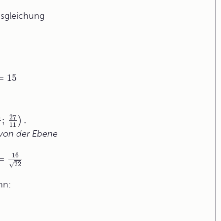
gsgleichung
=
15
8
27
;
)
.
1
11
 von der Ebene
16
=
√
22
nn: