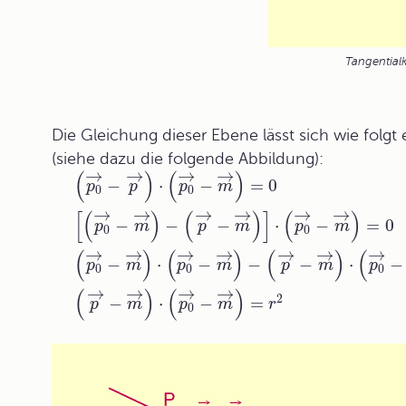
Tangential
Die Gleichung dieser Ebene lässt sich wie folgt 
(siehe dazu die folgende Abbildung):
→
→
→
→
(
)
(
)
−
⋅
−
=
0
p
p
p
m
0
0
→
→
→
→
→
→
[
(
)
(
)
]
(
)
−
−
−
⋅
−
=
0
p
m
p
m
p
m
0
0
→
→
→
→
→
→
→
(
)
(
)
(
)
(
−
⋅
−
−
−
⋅
−
p
m
p
m
p
m
p
0
0
0
→
→
→
→
(
)
(
)
2
−
⋅
−
=
p
m
p
m
r
0