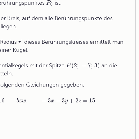
Berührungspunktes
ist.
P
0
 der Kreis, auf dem alle Berührungspunkte des
liegen.
'
 Radius
dieses
Berührungskreis
es ermittelt man
r
einer Kugel.
(
2
;
−
7
;
3
)
ntialkegels mit der Spitze
an die
P
tteln.
 folgenden Gleichungen gegeben:
16
.
−
3
−
3
+
2
=
15
b
z
w
x
y
z