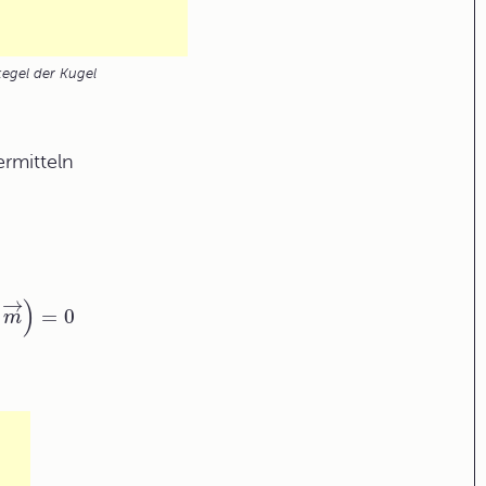
kegel der Kugel
ermitteln
→
)
=
0
m