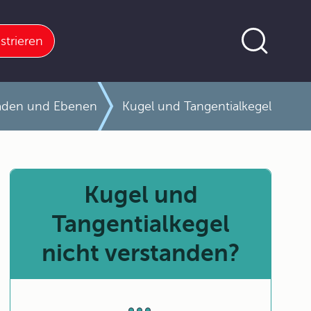
strieren
raden und Ebenen
Kugel und Tangentialkegel
Kugel und
Tangentialkegel
nicht verstanden?