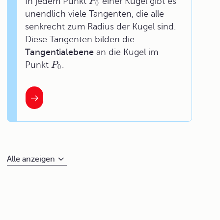
In jedem Punkt
einer Kugel gibt es
P
0
unendlich viele Tangenten, die alle
senkrecht zum Radius der Kugel sind.
Diese Tangenten bilden die
Tangentialebene
an die Kugel im
Punkt
.
P
0
Alle anzeigen