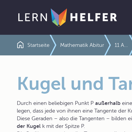
Startseite
Mathematik Abitur
11 Analytische Geometrie der Ebene und des Raumes
Pfadnavigation
Kugel und Ta
Durch einen beliebigen Punkt P
außerhalb
eine
legen, dass jede von ihnen eine Tangente der Kug
Diese Geraden – also die Tangenten – bilden e
der Kugel
k mit der Spitze P.