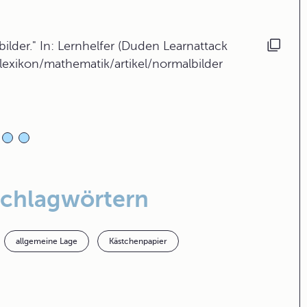
lder." In: Lernhelfer (Duden Learnattack
lexikon/mathematik/artikel/normalbilder
Schlagwörtern
allgemeine Lage
Kästchenpapier