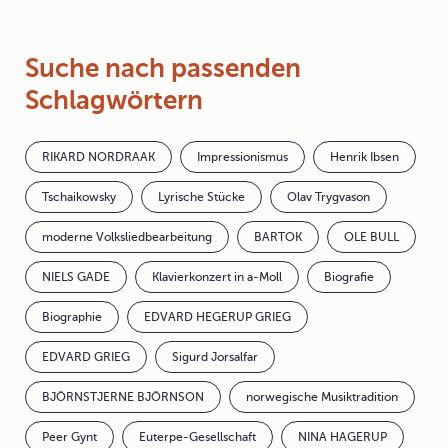
Suche nach passenden
Schlagwörtern
RIKARD NORDRAAK
Impressionismus
Henrik Ibsen
Tschaikowsky
Lyrische Stücke
Olav Trygvason
moderne Volksliedbearbeitung
BARTOK
OLE BULL
NIELS GADE
Klavierkonzert in a-Moll
Biografie
Biographie
EDVARD HEGERUP GRIEG
EDVARD GRIEG
Sigurd Jorsalfar
BJÖRNSTJERNE BJÖRNSON
norwegische Musiktradition
Peer Gynt
Euterpe-Gesellschaft
NINA HAGERUP