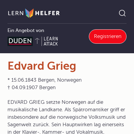
Ein Angebot von
Registrieren
usik
4 Musikgeschichte
4.5 Musik im Zeitalter von Kolonialismus, Moderne und Neuer Musik (1871-1918)
4.5.1 "Nationale Schulen"
Edvard Grieg
Pfadnavigation
Edvard Grieg
* 15.06.1843 Bergen, Norwegen
† 04.09.1907 Bergen
EDVARD GRIEG setzte Norwegen auf die
musikalische Landkarte. Als Spätromantiker griff er
insbesondere auf die norwegische Volksmusik und
Sagenwelt zurück. Sein Hauptwirken lag einerseits
in der Klavier-, Kammer- und Vokalmusik,