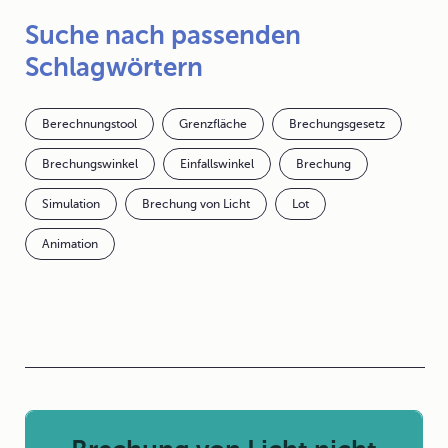
Suche nach passenden
Schlagwörtern
Berechnungstool
Grenzfläche
Brechungsgesetz
Brechungswinkel
Einfallswinkel
Brechung
Simulation
Brechung von Licht
Lot
Animation