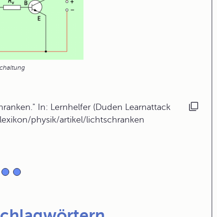
schaltung
ranken." In: Lernhelfer (Duden Learnattack
exikon/physik/artikel/lichtschranken
Schlagwörtern