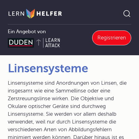
Ein Angebot von
Registrieren
Physik
5 Optik
5.3 Brechung des Lichts
5.3.2 Brechung des Lichtes durch verschiedene Körper
Linsensysteme
Pfadnavigation
Linsensysteme
Linsensysteme sind Anordnungen von Linsen, die
insgesamt wie eine Sammellinse oder eine
Zerstreuungslinse wirken. Die Objektive und
Okulare optischer Geräte sind durchweg
Linsensysteme. Sie werden vor allem deshalb
verwendet, weil nur durch Linsensysteme die
verschiedenen Arten von Abbildungsfehlern
minimiert werden können. Darüber hinaus ist es