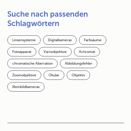
Suche nach passenden
Schlagwörtern
Linsensysteme
Digitalkameras
Farbsäume
Fotoapparat
Varioobjektive
Achromat
chromatische Aberration
Abbildungsfehler
Zoomobjektive
Okular
Objektiv
Kleinbildkameras