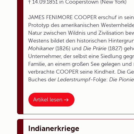
† 14.09.1851 in Cooperstown (New York)
JAMES FENIMORE COOPER erschuf in sei
Prototyp des amerikanischen Westernhelden,
Natur zwischen Wildnis und Zivilisation be
Westens bildet den historischen Hinterg
Mohikaner
(1826) und
Die Prärie
(1827) geh
Unternehmer, der selbst eine Siedlung geg
Familie, an einem großen See gelegen und
verbrachte COOPER seine Kindheit. Die G
Buches der
Lederstrumpf-
Folge:
Die Pionie
Artikel lesen
Indianerkriege