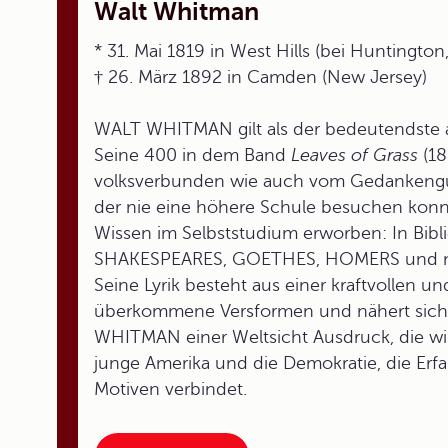
Walt Whitman
* 31. Mai 1819 in West Hills (bei Huntingto
† 26. März 1892 in Camden (New Jersey)
WALT WHITMAN gilt als der bedeutendste a
Seine 400 in dem Band
Leaves of Grass
(18
volksverbunden wie auch vom Gedankengut
der nie eine höhere Schule besuchen konnt
Wissen im Selbststudium erworben: In Bib
SHAKESPEARES, GOETHES, HOMERS und mit de
Seine Lyrik besteht aus einer kraftvollen u
überkommene Versformen und nähert sich of
WHITMAN einer Weltsicht Ausdruck, die wi
junge Amerika und die Demokratie, die Erf
Motiven verbindet.