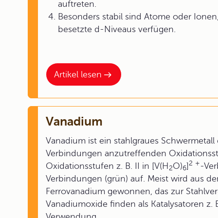
auftreten.
Besonders stabil sind Atome oder Ionen,
besetzte d-Niveaus verfügen.
Artikel lesen
Vanadium
Vanadium ist ein stahlgraues Schwermetall
Verbindungen anzutreffenden Oxidationsstu
2
+
Oxidationsstufen z. B. II in [V(H
O)
]
-Ver
2
6
Verbindungen (grün) auf. Meist wird aus de
Ferrovanadium gewonnen, das zur Stahlvere
Vanadiumoxide finden als Katalysatoren z. 
Verwendung.