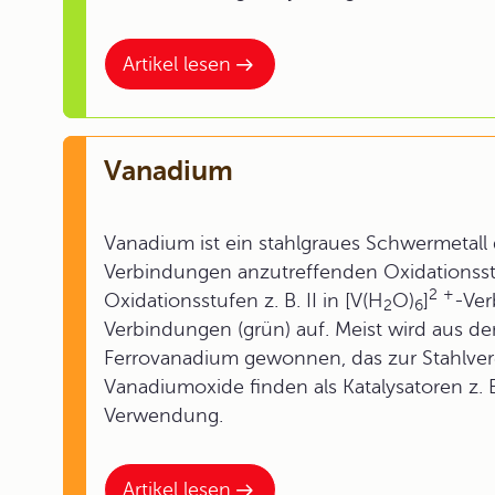
Artikel lesen
Vanadium
Vanadium ist ein stahlgraues Schwermetall
Verbindungen anzutreffenden Oxidationsstu
2
+
Oxidationsstufen z. B. II in [V(H
O)
]
-Ver
2
6
Verbindungen (grün) auf. Meist wird aus de
Ferrovanadium gewonnen, das zur Stahlvere
Vanadiumoxide finden als Katalysatoren z. 
Verwendung.
Artikel lesen