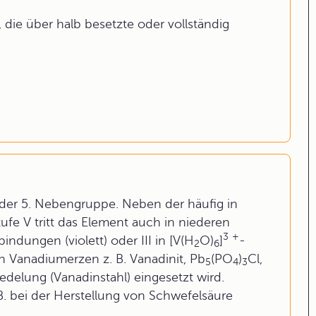
 die über halb besetzte oder vollständig
 der 5. Nebengruppe. Neben der häufig in
fe V tritt das Element auch in niederen
3
+
bindungen (violett) oder III in [V(H
O)
]
-
2
6
n Vanadiumerzen z. B. Vanadinit, Pb
(PO
)
Cl,
5
4
3
delung (Vanadinstahl) eingesetzt wird.
B. bei der Herstellung von Schwefelsäure