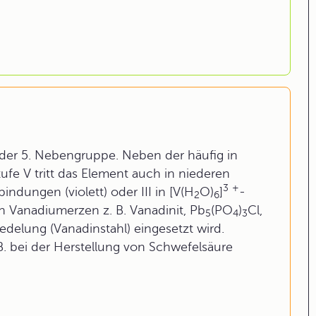
 der 5. Nebengruppe. Neben der häufig in
fe V tritt das Element auch in niederen
3
+
bindungen (violett) oder III in [V(H
O)
]
-
2
6
n Vanadiumerzen z. B. Vanadinit, Pb
(PO
)
Cl,
5
4
3
delung (Vanadinstahl) eingesetzt wird.
B. bei der Herstellung von Schwefelsäure