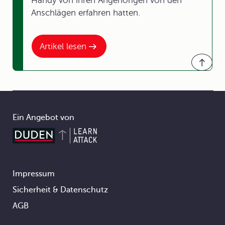
Handy von ihren Angehörigen von den
Anschlägen erfahren hatten.
Artikel lesen
Ein Angebot von
Impressum
Footer
Sicherheit & Datenschutz
AGB