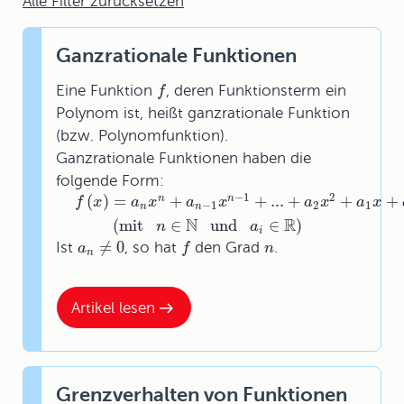
Alle Filter zurücksetzen
Ganzrationale Funktionen
Eine Funktion
, deren Funktionsterm ein
f
Polynom ist, heißt ganzrationale Funktion
(bzw. Polynomfunktion).
Ganzrationale Funktionen haben die
folgende Form:
−
1
2
(
)
=
+
+
...
+
+
+
n
n
f
x
a
x
a
x
a
x
a
x
−
1
2
1
n
n
N
R
(
mit
∈
und
∈
)
n
a
i
≠
0
Ist
, so hat
den Grad
.
a
f
n
n
Artikel lesen
Grenzverhalten von Funktionen