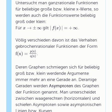
Untersucht man ganzrationale Funktionen
für beliebige große bzw. kleine x-Werte, so
werden auch die Funktionswerte beliebig
groß oder klein:
→
±
∞
|
(
)
|
=
+
∞
Für
gilt
.
x
f
x
Völlig verschieden davon ist das Verhalten
gebrochenrationaler Funktionen der Form
p(x)
f(x)
=
.
q(x)
Deren Graphen schmiegen sich für beliebig
groß bzw. klein werdende Argumente
immer mehr an eine Gerade an. Derartige
Geraden werden
Asymptoten
des Graphen
der Funktion genannt. Man unterscheidet
zwischen waagerechten (horizontalen) und
schiefen Asymptoten sowie asymptotischen
Linien bzw. Kurven.