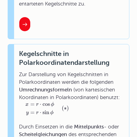
entarteten Kegelschnitte zu.
Kegelschnitte in
Polarkoordinatendarstellung
Zur Darstellung von Kegelschnitten in
Polarkoordinaten werden die folgenden
Umrechnungsformeln
(von kartesischen
Koordinaten in Polarkoordinaten) benutzt:
=
⋅
cos
x
r
ϕ
(
∗
)
=
⋅
sin
y
r
ϕ
Durch Einsetzen in die
Mittelpunkts-
oder
Scheitelgleichungen
des entsprechenden