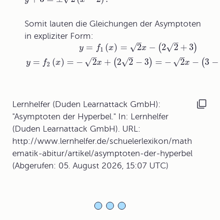
Somit lauten die Gleichungen der Asymptoten
in expliziter Form:
–
–
√
√
=
(
)
=
2
−
2
2
+
3
(
)
y
f
x
x
1
–
–
–
√
√
√
=
(
)
=
−
2
+
2
2
−
3
=
−
2
−
3
−
(
)
(
y
f
x
x
x
2
Lernhelfer (Duden Learnattack GmbH):
"Asymptoten der Hyperbel." In: Lernhelfer
(Duden Learnattack GmbH). URL:
http://www.lernhelfer.de/schuelerlexikon/math
ematik-abitur/artikel/asymptoten-der-hyperbel
(Abgerufen: 05. August 2026, 15:07 UTC)