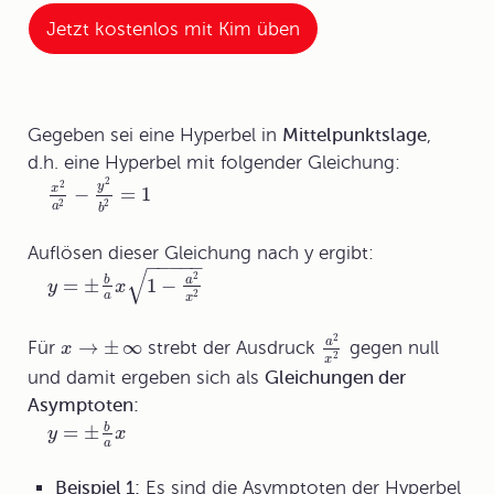
Jetzt kostenlos mit Kim üben
Gegeben sei eine Hyperbel in
Mittelpunktslage
,
d.h. eine Hyperbel mit folgender Gleichung:
2
2
y
−
=
1
x
2
2
a
b
Auflösen dieser Gleichung nach y ergibt:
−
−
−
−
−
√
2
=
±
1
−
b
a
y
x
2
a
x
2
→
±
∞
a
Für
strebt der Ausdruck
gegen null
x
2
x
und damit ergeben sich als
Gleichungen der
Asymptoten:
=
±
b
y
x
a
Beispiel 1:
Es sind die Asymptoten der Hyperbel