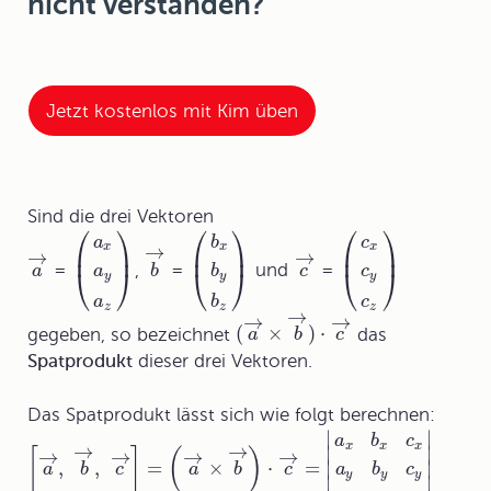
nicht verstanden?
Jetzt kostenlos mit Kim üben
Sind die drei Vektoren
⎛
⎞
⎛
⎞
⎛
⎞
a
b
c
x
x
x
→
⎜
⎟
⎜
⎟
⎜
⎟
→
→
=
,
=
und
=
a
b
c
a
b
c
⎝
⎠
⎝
⎠
⎝
⎠
y
y
y
a
b
c
z
z
z
→
→
→
(
×
)
⋅
gegeben, so bezeichnet
das
a
b
c
Spatprodukt
dieser drei Vektoren.
Das Spatprodukt lässt sich wie folgt berechnen:
∣
∣
a
b
c
x
x
x
→
→
∣
∣
→
→
→
→
[
]
(
)
,
,
=
×
⋅
=
∣
∣
a
b
c
a
b
c
a
b
c
y
y
y
∣
∣