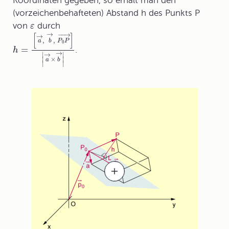
Koordinaten gegeben, so erhält man den
(vorzeichenbehafteten) Abstand h des Punkts P
von
durch
ε
→
−
−
→
→
[
]
,
,
a
b
P
P
0
=
.
h
→
∣
∣
→
∣
×
∣
a
b
∣
∣