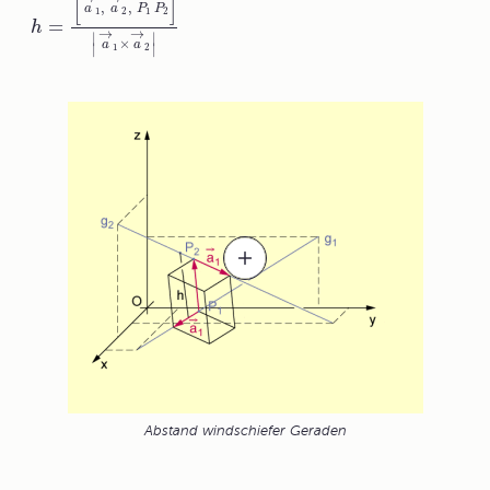
[
]
,
,
a
a
P
P
1
2
1
2
=
h
→
→
∣
∣
×
a
a
∣
∣
1
2
Abstand windschiefer Geraden