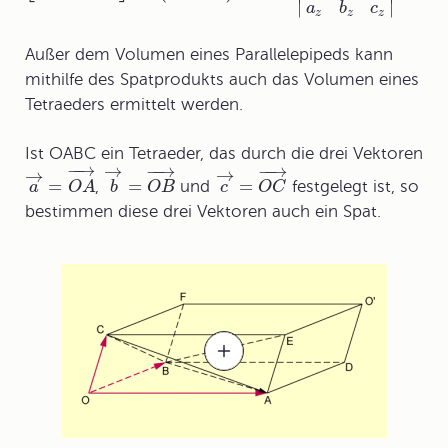
∣
∣
a
b
c
z
z
z
Außer dem Volumen eines Parallelepipeds kann
mithilfe des Spatprodukts auch das
Volumen eines
Tetraeders
ermittelt werden.
Ist OABC ein Tetraeder, das durch die drei Vektoren
−
−
→
−
−
→
−
−
→
→
→
→
=
=
=
,
und
festgelegt ist, so
a
O
A
b
O
B
c
O
C
bestimmen diese drei Vektoren auch ein Spat.