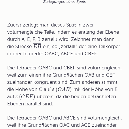
Zerlegungen eines Spats
Zuerst zerlegt man dieses Spat in zwei
volumengleiche Teile, indem es entlang der Ebene
durch A, E, F, B zerteilt wird. Zeichnet man dann
¯
¯
¯
¯
¯
die Strecke
ein, so „zerfällt“ der eine Teilkörper
E
B
in drei Tetraeder OABC, ABCE und CBEF:
Die Tetraeder OABC und CBEF sind volumengleich,
weil zum einen ihre Grundflächen OAB und CEF
zueinander kongruent sind. Zum anderen stimmt
(
)
die Höhe von C auf
mit der Höhe von B
ε
O
A
B
(
)
auf
überein, da die beiden betrachteten
ε
C
E
F
Ebenen parallel sind.
Die Tetraeder OABC und ABCE sind volumengleich,
weil ihre Grundflächen OAC und ACE zueinander