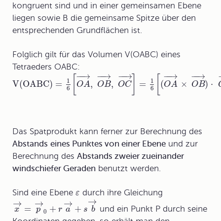
kongruent sind und in einer gemeinsamen Ebene
liegen sowie B die gemeinsame Spitze über den
entsprechenden Grundflächen ist.
Folglich gilt für das Volumen V(OABC) eines
Tetraeders OABC:
−
−
→
−
−
→
−
−
→
−
−
→
−
−
→
[
]
[
1
1
V(OABC) =
,
,
=
(
×
)
⋅
O
A
O
B
O
C
O
A
O
B
6
6
Das Spatprodukt kann ferner zur Berechnung des
Abstands
eines Punktes von einer Ebene
und zur
Berechnung des
Abstands zweier zueinander
windschiefer Geraden
benutzt werden.
Sind eine Ebene
durch ihre Gleichung
ε
→
→
→
→
=
+
+
und ein Punkt P durch seine
x
p
r
a
s
b
0