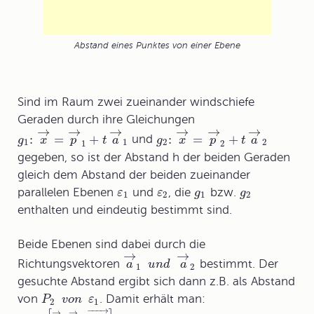
Abstand eines Punktes von einer Ebene
Sind im Raum zwei zueinander windschiefe
Geraden durch ihre Gleichungen
→
→
→
→
→
→
:
=
+
:
=
+
und
g
x
p
t
a
g
x
p
t
a
1
1
2
2
1
2
gegeben, so ist der Abstand h der beiden Geraden
gleich dem Abstand der beiden zueinander
parallelen Ebenen
und
, die
bzw.
ε
ε
g
g
1
2
1
2
enthalten und eindeutig bestimmt sind.
Beide Ebenen sind dabei durch die
→
→
Richtungsvektoren
bestimmt. Der
a
u
n
d
a
1
2
gesuchte Abstand ergibt sich dann z.B. als Abstand
von
. Damit erhält man:
P
v
o
n
ε
2
1
−
−
−
→
→
→