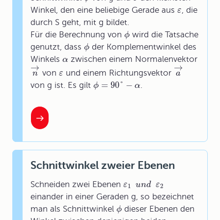
Winkel, den eine beliebige Gerade aus
, die
ε
durch S geht, mit g bildet.
Für die Berechnung von
wird die Tatsache
ϕ
genutzt, dass
der Komplementwinkel des
ϕ
Winkels
zwischen einem Normalenvektor
α
→
→
von
und einem Richtungsvektor
n
ε
a
=
90
°
−
von g ist. Es gilt
.
ϕ
α
Schnittwinkel zweier Ebenen
Schneiden zwei Ebenen
ε
u
n
d
ε
1
2
einander in einer Geraden g, so bezeichnet
man als Schnittwinkel
dieser Ebenen den
ϕ