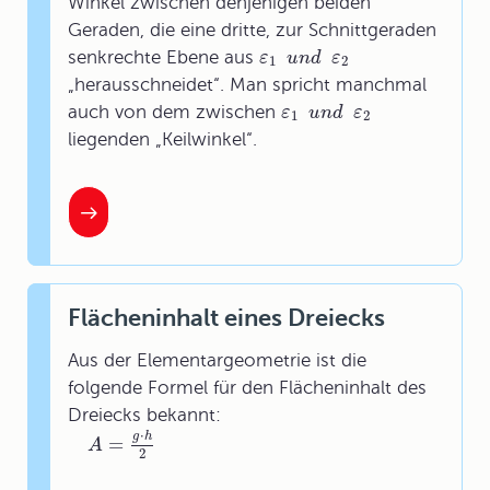
Winkel zwischen denjenigen beiden
Geraden, die eine dritte, zur Schnittgeraden
senkrechte Ebene aus
ε
u
n
d
ε
1
2
„herausschneidet“. Man spricht manchmal
auch von dem zwischen
ε
u
n
d
ε
1
2
liegenden „Keilwinkel“.
Flächeninhalt eines Dreiecks
Aus der Elementargeometrie ist die
folgende Formel für den Flächeninhalt des
Dreiecks bekannt:
⋅
g
h
=
A
2