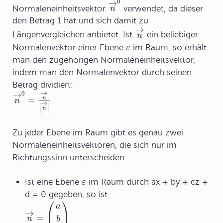
→
0
Normaleneinheitsvektor
verwendet, da dieser
n
den Betrag 1 hat und sich damit zu
→
Längenvergleichen anbietet. Ist
ein beliebiger
n
Normalenvektor einer Ebene
im Raum, so erhält
ε
man den zugehörigen
Normaleneinheitsvektor
,
indem man den Normalenvektor durch seinen
Betrag dividiert:
→
→
0
=
n
n
→
∣
∣
n
∣
∣
Zu jeder Ebene im Raum gibt es genau zwei
Normaleneinheitsvektoren, die sich nur im
Richtungssinn unterscheiden.
Ist eine Ebene
im Raum durch ax + by + cz +
ε
d = 0 gegeben, so ist
⎛
⎞
a
⎜
⎟
→
=
n
b