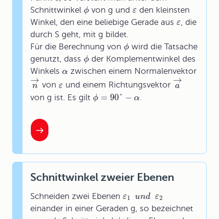
Schnittwinkel
von g und
den kleinsten
ϕ
ε
Winkel, den eine beliebige Gerade aus
, die
ε
durch S geht, mit g bildet.
Für die Berechnung von
wird die Tatsache
ϕ
genutzt, dass
der Komplementwinkel des
ϕ
Winkels
zwischen einem Normalenvektor
α
→
→
von
und einem Richtungsvektor
n
ε
a
=
90
°
−
von g ist. Es gilt
.
ϕ
α
Schnittwinkel zweier Ebenen
Schneiden zwei Ebenen
ε
u
n
d
ε
1
2
einander in einer Geraden g, so bezeichnet