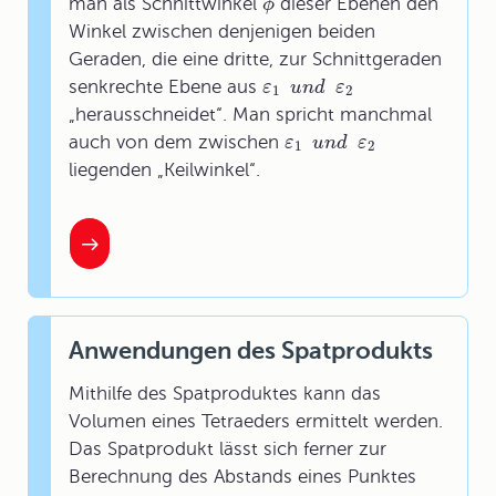
man als Schnittwinkel
dieser Ebenen den
ϕ
Winkel zwischen denjenigen beiden
Geraden, die eine dritte, zur Schnittgeraden
senkrechte Ebene aus
ε
u
n
d
ε
1
2
„herausschneidet“. Man spricht manchmal
auch von dem zwischen
ε
u
n
d
ε
1
2
liegenden „Keilwinkel“.
Anwendungen des Spatprodukts
Mithilfe des Spatproduktes kann das
Volumen eines Tetraeders ermittelt werden.
Das Spatprodukt lässt sich ferner zur
Berechnung des Abstands eines Punktes