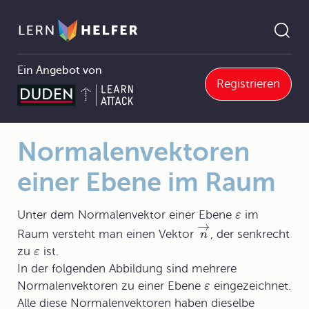
Ein Angebot von
Registrieren
11.2.3 Hessesche Normalform der Ebenengleichung
Normalenvektoren einer Ebene im Raum
Pfadnavigation
Normalenvektoren
einer Ebene im Raum
Unter dem
Normalenvektor
einer Ebene
im
ε
→
Raum versteht man einen Vektor
, der senkrecht
n
zu
ist.
ε
In der folgenden Abbildung sind mehrere
Normalenvektoren zu einer Ebene
eingezeichnet.
ε
Alle diese Normalenvektoren haben dieselbe