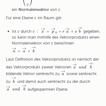
⎝
⎠
c
ein
Normalenvektor
von
.
ε
Für eine Ebene
im Raum gilt:
ε
→
→
→
→
:
=
+
+
Ist
durch
gegeben,
ε
ε
x
p
r
a
s
b
0
so kann man mithilfe des Vektorprodukts einen
Normalenvektor von
berechnen:
ε
→
→
→
=
×
n
a
b
Laut Definition des Vektorprodukts ist nämlich der
→
→
das Vektorprodukt zweier Vektoren
a
u
n
d
b
→
bildende Vektor senkrecht zu
sowie senkrecht
a
→
zu
und damit auch senkrecht zu der durch
b
→
→
aufgespannten Ebene.
a
u
n
d
b