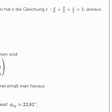
y
x
z
:
+
+
=
1
en hat
die Gleichung
, woraus
ε
ε
6
8
2
enen
sind
⎞
1
⎟
0
.
⎠
0
l erhält man hieraus
≈
22,62
°
;
m
i
t
ϕ
x
y