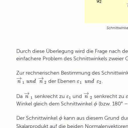
Schnittwink
Durch diese Überlegung wird die Frage nach de
einfachere Problem des Schnittwinkels zweier
Zur rechnerischen Bestimmung des Schnittwink
→
→
der Ebenen
.
n
u
n
d
n
ε
u
n
d
ε
1
2
1
2
→
→
Da
senkrecht zu
und
senkrecht zu
n
ε
n
1
1
2
Winkel gleich dem Schnittwinkel
(bzw. 180° 
ϕ
Der Schnittwinkel
kann aus diesem Grund dur
ϕ
Skalarprodukt
auf die beiden Normalenvektore