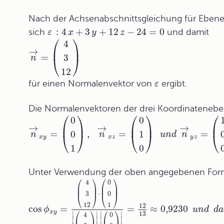
Nach der Achsenabschnittsgleichung für Eben
:
4
+
3
+
12
−
24
=
0
sich
und damit
ε
x
y
z
⎛
⎞
4
⎜
⎟
→
=
3
n
⎝
⎠
12
für einen Normalenvektor von
ergibt.
ε
Die Normalenvektoren der drei
Koordinateneb
⎛
⎞
⎛
⎞
⎛
0
0
⎜
⎟
⎜
⎟
⎜
→
→
→
=
,
=
=
0
1
n
n
u
n
d
n
⎝
⎠
⎝
⎠
⎝
x
y
x
z
y
z
1
0
Unter Verwendung der oben angegebenen Forme
⎛
⎞
⎛
⎞
4
0
⎜
⎟
⎜
⎟
⎜
⎟
⎜
⎟
⋅
3
0
⎝
⎠
⎝
⎠
12
1
12
cos
=
=
≈
0,9230
ϕ
u
n
d
d
a
⎛
⎞
⎛
⎞
x
y
13
∣
∣
∣
∣
4
0
∣
∣
∣
∣