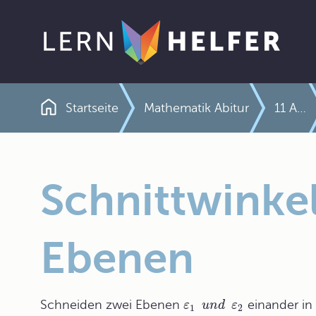
Startseite
Mathematik Abitur
11 Analytische Geometrie der Ebene und des Raumes
Pfadnavigation
Schnittwinke
Ebenen
Schneiden zwei Ebenen
einander in
ε
u
n
d
ε
1
2