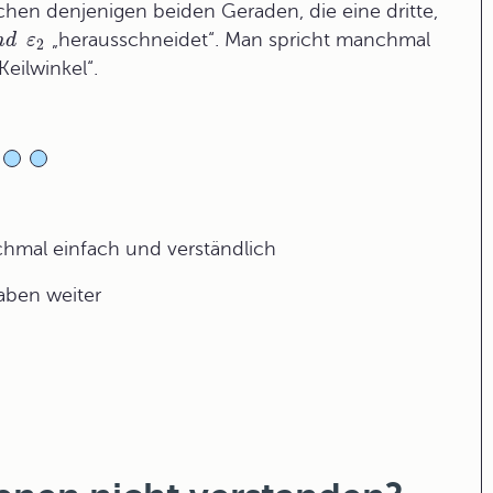
hen denjenigen beiden Geraden, die eine dritte,
„herausschneidet“. Man spricht manchmal
n
d
ε
2
eilwinkel“.
ochmal einfach und verständlich
gaben weiter