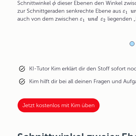
Schnittwinkel
dieser Ebenen den Winkel zwisc
ϕ
zur Schnittgeraden senkrechte Ebene aus
ε
u
1
auch von dem zwischen
liegenden „K
ε
u
n
d
ε
1
2
KI-Tutor Kim erklärt dir den Stoff sofort n
Kim hilft dir bei all deinen Fragen und Auf
Jetzt kostenlos mit Kim üben