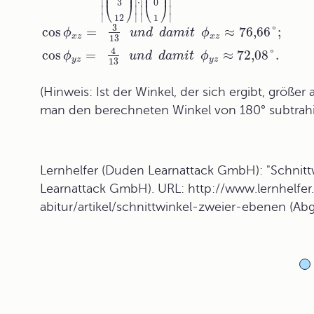
⎜
⎟
⎜
⎟
⎜
⎟
⎜
⎟
∣
∣
⋅
∣
∣
3
0
⎝
⎠
⎝
⎠
∣
∣
∣
∣
∣
∣
∣
∣
12
1
3
cos
=
≈
76,66
°
;
ϕ
u
n
d
d
a
m
i
t
ϕ
x
z
x
z
13
4
cos
=
≈
72,08
°
.
ϕ
u
n
d
d
a
m
i
t
ϕ
y
z
y
z
13
(Hinweis: Ist der Winkel, der sich ergibt, größe
man den berechneten Winkel von 180° subtrahie
Lernhelfer (Duden Learnattack GmbH): "Schnittw
Learnattack GmbH). URL: http://www.lernhelfe
abitur/artikel/schnittwinkel-zweier-ebenen (Ab