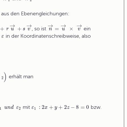
 aus den
Ebenengleichungen
:
→
→
→
→
→
+
+
=
×
, so ist
ein
r
u
s
v
n
u
v
n
in der
Koordinatenschreibweise
, also
ε
t
→
)
erhält man
2
:
2
+
+
2
−
8
=
0
mit
bzw.
u
n
d
ε
ε
x
y
z
1
2
1