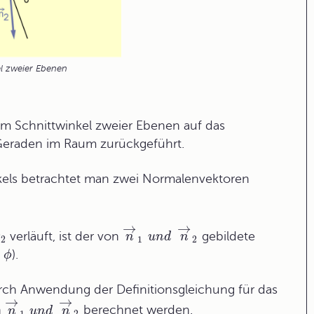
el zweier Ebenen
m Schnittwinkel zweier Ebenen auf das
Geraden
im Raum zurückgeführt.
els betrachtet man zwei
Normalenvektoren
→
→
verläuft, ist der von
gebildete
ε
n
u
n
d
n
2
1
2
–
).
ϕ
ch Anwendung der Definitionsgleichung für das
→
→
n
berechnet werden.
n
u
n
d
n
1
2