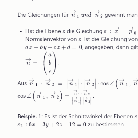
→
→
Die Gleichungen für
gewinnt man
n
u
n
d
n
1
2
→
→
:
=
Hat die Ebene
die Gleichung
ε
ε
x
p
0
Normalenvektor von
. Ist die Gleichung vo
ε
+
+
+
=
0
, angegeben, dann gil
a
x
b
y
c
z
d
⎛
⎞
a
⎜
⎟
→
=
.
n
⎝
⎠
b
c
→
→
→
→
→
(
∣
∣
∣
∣
∡
⋅
=
⋅
⋅
cos
,
Aus
n
n
n
n
n
n
∣
∣
∣
∣
1
2
1
2
1
→
→
→
→
(
)
⋅
n
n
∡
cos
,
=
1
2
.
n
n
1
2
→
→
∣
∣
∣
∣
⋅
n
n
1
2
∣
∣
∣
∣
Beispiel 1:
Es ist der Schnittwinkel der Ebenen
ε
:
6
−
3
+
2
−
12
=
0
zu bestimmen.
ε
x
y
z
2