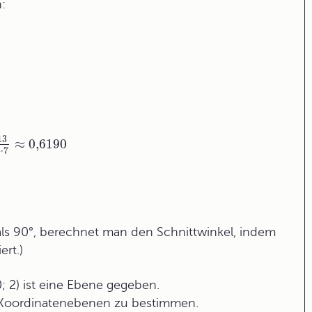
:
13
≈
0,6190
3
⋅
7
r als 90°, berechnet man den Schnittwinkel, indem
rt.)
0; 2) ist eine Ebene gegeben.
n Koordinatenebenen zu bestimmen.