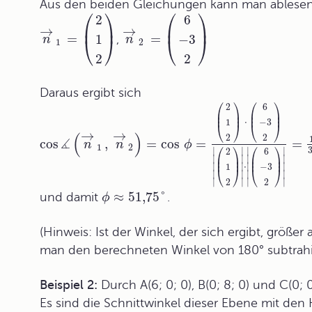
Aus den beiden Gleichungen kann man ablesen
⎛
⎞
⎛
⎞
2
6
⎜
⎟
⎜
⎟
→
→
=
=
1
−
3
,
n
n
⎝
⎠
⎝
⎠
1
2
2
2
Daraus ergibt sich
⎛
⎞
⎛
⎞
2
6
⎜
⎟
⎜
⎟
⎜
⎟
⎜
⎟
⋅
1
−
3
⎝
⎠
⎝
⎠
→
→
(
)
2
2
∡
cos
,
=
cos
=
=
n
n
ϕ
⎛
⎞
⎛
⎞
1
2
∣
∣
∣
∣
2
6
⎜
⎟
⎜
⎟
∣
∣
∣
∣
⎜
⎟
⎜
⎟
∣
∣
⋅
∣
∣
1
−
3
⎝
⎠
⎝
⎠
∣
∣
∣
∣
∣
∣
∣
∣
2
2
≈
51,75
°
und damit
.
ϕ
(Hinweis: Ist der Winkel, der sich ergibt, größe
man den berechneten Winkel von 180° subtrahie
Beispiel 2:
Durch A(6; 0; 0), B(0; 8; 0) und C(0; 
Es sind die Schnittwinkel dieser Ebene mit de