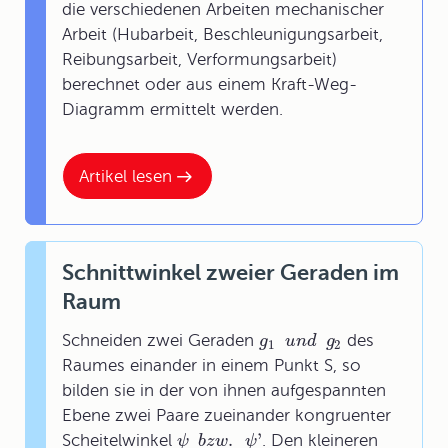
die verschiedenen Arbeiten mechanischer
Arbeit (Hubarbeit, Beschleunigungsarbeit,
Reibungsarbeit, Verformungsarbeit)
berechnet oder aus einem Kraft-Weg-
Diagramm ermittelt werden.
Artikel lesen
Schnittwinkel zweier Geraden im
Raum
Schneiden zwei Geraden
des
g
u
n
d
g
1
2
Raumes einander in einem Punkt S, so
bilden sie in der von ihnen aufgespannten
Ebene zwei Paare zueinander kongruenter
.
'
Scheitelwinkel
. Den kleineren
ψ
b
z
w
ψ