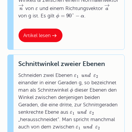
Winkels
zwischen einem Normalenvektor
α
→
→
von
und einem Richtungsvektor
n
ε
a
=
90
°
−
von g ist. Es gilt
.
ϕ
α
Artikel lesen
Schnittwinkel zweier Ebenen
Schneiden zwei Ebenen
ε
u
n
d
ε
1
2
einander in einer Geraden g, so bezeichnet
man als Schnittwinkel
dieser Ebenen den
ϕ
Winkel zwischen denjenigen beiden
Geraden, die eine dritte, zur Schnittgeraden
senkrechte Ebene aus
ε
u
n
d
ε
1
2
„herausschneidet“. Man spricht manchmal
auch von dem zwischen
ε
u
n
d
ε
1
2