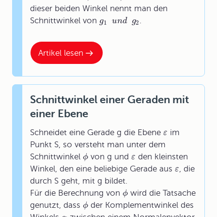
dieser beiden Winkel nennt man den
Schnittwinkel
von
.
g
u
n
d
g
1
2
Artikel lesen
Schnittwinkel einer Geraden mit
einer Ebene
Schneidet eine Gerade g die Ebene
im
ε
Punkt S, so versteht man unter dem
Schnittwinkel
von g und
den kleinsten
ϕ
ε
Winkel, den eine beliebige Gerade aus
, die
ε
durch S geht, mit g bildet.
Für die Berechnung von
wird die Tatsache
ϕ
genutzt, dass
der Komplementwinkel des
ϕ