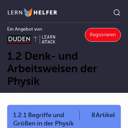
Ein Angebot von
Registrieren
1 Die Physik - eine Naturwissenschaft
1.2 Denk- und Arbeitsweisen der Physik
Pfadnavigation
1.2 Denk- und
Arbeitsweisen der
Physik
1.2.1 Begriffe und
8
Artikel
Größen in der Physik