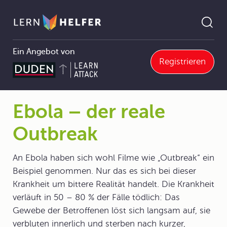
Ein Angebot von
Registrieren
ten und Immunantwort
7.2 Infektionskrankheiten des Menschen
7.2.3 Viren können Zellen umprogrammieren
Ebola – der reale Outbreak
Pfadnavigation
Ebola – der reale
Outbreak
An Ebola haben sich wohl Filme wie „Outbreak“ ein
Beispiel genommen. Nur das es sich bei dieser
Krankheit um bittere Realität handelt. Die Krankheit
verläuft in 50 – 80 % der Fälle tödlich: Das
Gewebe der Betroffenen löst sich langsam auf, sie
verbluten innerlich und sterben nach kurzer,