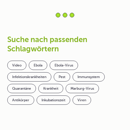
Suche nach passenden
Schlagwörtern
Video
Ebola
Ebola-Virus
Infektionskrankheiten
Pest
Immunsystem
Quarantäne
Krankheit
Marburg-Virus
Antikörper
Inkubationszeit
Viren