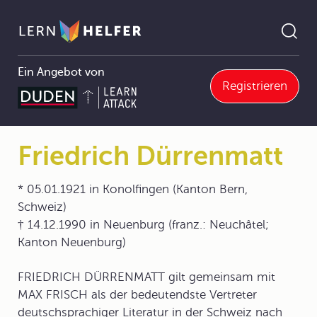
Ein Angebot von
Registrieren
4 Literaturgeschichte
4.10 Literatur von 1945 bis zur Gegenwart
4.10.3 Die Teilung Deutschlands und die Literatur
Friedrich Dürrenmatt
Pfadnavigation
Friedrich Dürrenmatt
* 05.01.1921 in Konolfingen (Kanton Bern,
Schweiz)
† 14.12.1990 in Neuenburg (franz.: Neuchâtel;
Kanton Neuenburg)
FRIEDRICH DÜRRENMATT gilt gemeinsam mit
MAX FRISCH als der bedeutendste Vertreter
deutschsprachiger Literatur in der Schweiz nach