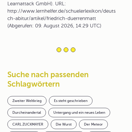
Learnattack GmbH). URL:
http://www.lernhelfer.de/schuelerlexikon/deuts
ch-abitur/artikel/friedrich-duerrenmatt
(Abgerufen: 09. August 2026, 14:29 UTC)
Suche nach passenden
Schlagwörtern
Zweiter Weltkrieg
Es steht geschrieben
Durcheinandertal
Untergang und ein neues Leben
CARL ZUCKMAYER
Die Wurst
Der Meteor