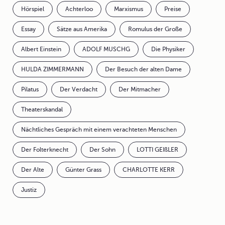
Hörspiel
Achterloo
Marxismus
Preise
Essay
Sätze aus Amerika
Romulus der Große
Albert Einstein
ADOLF MUSCHG
Die Physiker
HULDA ZIMMERMANN
Der Besuch der alten Dame
Pilatus
Der Verdacht
Der Mitmacher
Theaterskandal
Nächtliches Gespräch mit einem verachteten Menschen
Der Folterknecht
Der Sohn
LOTTI GEIßLER
Der Alte
Günter Grass
CHARLOTTE KERR
Justiz