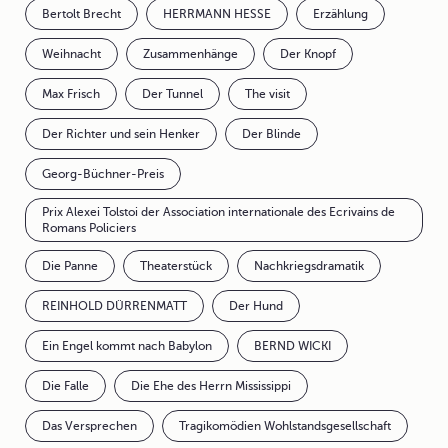
Bertolt Brecht
HERRMANN HESSE
Erzählung
Weihnacht
Zusammenhänge
Der Knopf
Max Frisch
Der Tunnel
The visit
Der Richter und sein Henker
Der Blinde
Georg-Büchner-Preis
Prix Alexei Tolstoi der Association internationale des Ecrivains de
Romans Policiers
Die Panne
Theaterstück
Nachkriegsdramatik
REINHOLD DÜRRENMATT
Der Hund
Ein Engel kommt nach Babylon
BERND WICKI
Die Falle
Die Ehe des Herrn Mississippi
Das Versprechen
Tragikomödien Wohlstandsgesellschaft