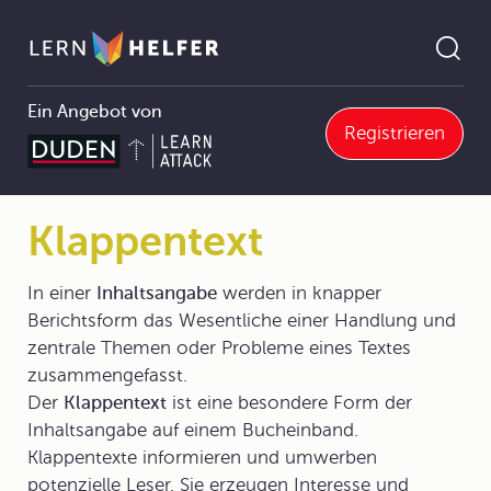
Ein Angebot von
Registrieren
Deutsch Abitur
2 Darstellungsformen von Texten
2.1 Schriftliche Texte
2.1.5 Gestaltende Texte
Klappentext
Pfadnavigation
Klappentext
In einer
Inhaltsangabe
werden in knapper
Berichtsform das Wesentliche einer Handlung und
zentrale Themen oder Probleme eines Textes
zusammengefasst.
Der
Klappentext
ist eine besondere Form der
Inhaltsangabe auf einem Bucheinband.
Klappentexte informieren und umwerben
potenzielle Leser. Sie erzeugen Interesse und