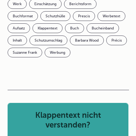
Werk
Einschätzung
Berichtsform
Buchformat
Schutzhülle
Prescis
Werbetext
Aufsatz
Klappentext
Buch
Bucheinband
Inhalt
Schutzumschlag
Barbara Wood
Précis
Suzanne Frank
Werbung
Klappentext nicht
verstanden?