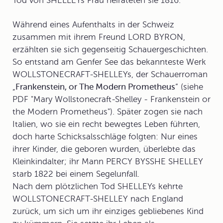
Tod von SHELLEYs Frau heirateten sie 1816.
Während eines Aufenthalts in der Schweiz
zusammen mit ihrem Freund LORD BYRON,
erzählten sie sich gegenseitig
Schauergeschichten
.
So entstand am Genfer See das bekannteste Werk
WOLLSTONECRAFT-SHELLEYs, der Schauerroman
„
Frankenstein, or The Modern Prometheus
“ (siehe
PDF "Mary Wollstonecraft-Shelley - Frankenstein or
the Modern Prometheus"). Später zogen sie nach
Italien, wo sie ein recht bewegtes Leben führten,
doch harte Schicksalsschläge folgten: Nur eines
ihrer Kinder, die geboren wurden, überlebte das
Kleinkindalter; ihr Mann PERCY BYSSHE SHELLEY
starb 1822 bei einem Segelunfall.
Nach dem plötzlichen Tod SHELLEYs kehrte
WOLLSTONECRAFT-SHELLEY nach England
zurück, um sich um ihr einziges gebliebenes Kind