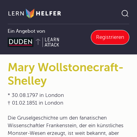
Ein Angebot von
Registrieren
4.8 Literatur des 19. Jahrhunderts
4.8.3 Romantik außerhalb Deutschlands
Mary Wollstonecraft-Shelley
Pfadnavigation
Mary Wollstonecraft-
Shelley
* 30.08.1797 in London
† 01.02.1851 in London
Die Gruselgeschichte um den fanatischen
Wissenschaftler Frankenstein, der ein künstliches
Monster-Wesen erzeugt, ist weit bekannt, aber