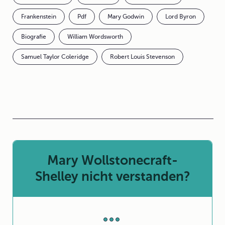
Frankenstein
Pdf
Mary Godwin
Lord Byron
Biografie
William Wordsworth
Samuel Taylor Coleridge
Robert Louis Stevenson
Mary Wollstonecraft-
Shelley nicht verstanden?