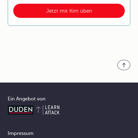
Jetzt mit Kim üben
Ein Angebot von
Impressum
Footer