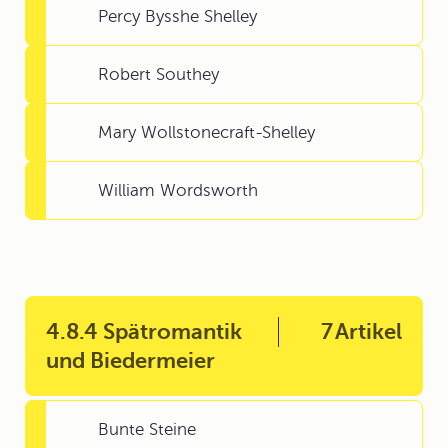
Percy Bysshe Shelley
Robert Southey
Mary Wollstonecraft-Shelley
William Wordsworth
4.8.4 Spätromantik
7
Artikel
und Biedermeier
Bunte Steine