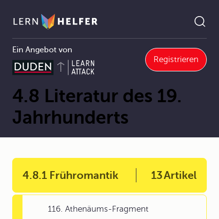
Ein Angebot von
Registrieren
Deutsch Abitur
4 Literaturgeschichte
4.8 Literatur des 19. Jahrhunderts
Pfadnavigation
4.8 Literatur des 19.
Jahrhunderts
4.8.1 Frühromantik
13
Artikel
116. Athenäums-Fragment