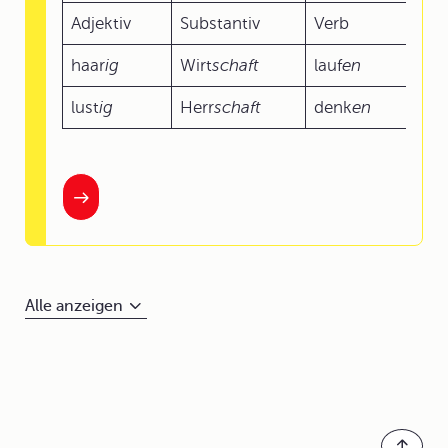
Adjektiv
Substantiv
Verb
haar
ig
Wirt
schaft
lauf
en
lust
ig
Herr
schaft
denk
en
Alle anzeigen