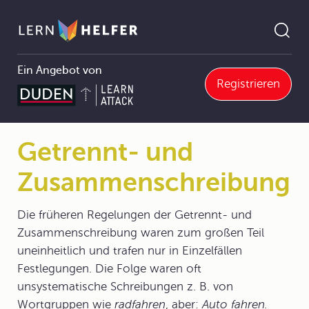
Ein Angebot von
Registrieren
chtschreibung
3.5.4 Getrennt- und Zusammenschreibung
Getrennt- und Zusammenschreibung
Pfadnavigation
Getrennt- und
Zusammenschreibung
Die früheren Regelungen der Getrennt- und
Zusammenschreibung waren zum großen Teil
uneinheitlich und trafen nur in Einzelfällen
Festlegungen. Die Folge waren oft
unsystematische Schreibungen z. B. von
Wortgruppen wie
radfahren
, aber:
Auto fahren.